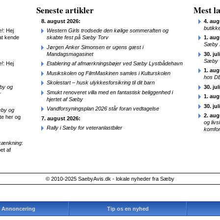
Seneste artikler
Mest læ
8. august 2026:
4. aug
butikk
e!
: Hej
Western Girls trodsede den kølige sommeraften og
at kende
skabte fest på Sæby Torv
1. aug
Sæby 
Jørgen Anker Simonsen er ugens gæst i
Mandagsmagasinet
30. jul
Sæby
e!
: Hej
Etablering af afmærkningsbøjer ved Sæby Lystbådehavn
1. aug
Musikskolen og FilmMaskinen samles i Kulturskolen
hos D
Skolestart – husk ulykkesforsikring til dit barn
æby og
30. jul
Smukt renoveret villa med en fantastisk beliggenhed i
r
1. aug
hjertet af Sæby
30. jul
Vandforsyningsplan 2026 står foran vedtagelse
æby og
2. aug
te her og
7. august 2026:
og liv
Rally i Sæby for veteranlastbiler
komfor
kænkning
:
et af
© 2010-2025 SaebyAvis.dk - lokale nyheder fra Sæby
Annoncering
Tip os en nyhed