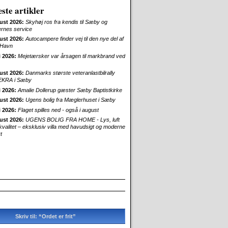
ste artikler
ust 2026:
Skyhøj ros fra kendis til Sæby og
ernes service
ust 2026:
Autocampere finder vej til den nye del af
Havn
i 2026:
Mejetærsker var årsagen til markbrand ved
ust 2026:
Danmarks største veteranlastbilrally
EKRA i Sæby
i 2026:
Amalie Dollerup gæster Sæby Baptistkirke
ust 2026:
Ugens bolig fra Mæglerhuset i Sæby
i 2026:
Flaget spilles ned - også i august
ust 2026:
UGENS BOLIG FRA HOME - Lys, luft
skvalitet – eksklusiv villa med havudsigt og moderne
t
Skriv til: “Ordet er frit”