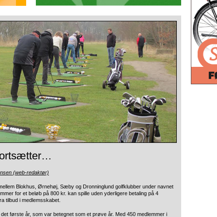
fortsætter…
ensen (web-redaktør)
 mellem Blokhus,
Ørnehøj, Sæby og Dronninglund golfklubber under navnet
mer for et beløb på 800 kr. kan spille uden yderligere betaling på 4
stra tilbud i medlemsskabet.
 det første år, som var betegnet som et prøve år. Med 450 medlemmer i