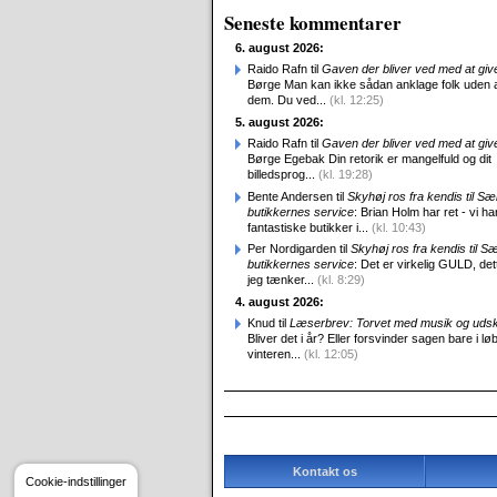
Seneste kommentarer
6. august 2026:
Raido Rafn til
Gaven der bliver ved med at giv
Børge Man kan ikke sådan anklage folk uden 
dem. Du ved...
(kl. 12:25)
5. august 2026:
Raido Rafn til
Gaven der bliver ved med at giv
Børge Egebak Din retorik er mangelfuld og dit
billedsprog...
(kl. 19:28)
Bente Andersen til
Skyhøj ros fra kendis til S
butikkernes service
: Brian Holm har ret - vi ha
fantastiske butikker i...
(kl. 10:43)
Per Nordigarden til
Skyhøj ros fra kendis til S
butikkernes service
: Det er virkelig GULD, det
jeg tænker...
(kl. 8:29)
4. august 2026:
Knud til
Læserbrev: Torvet med musik og uds
Bliver det i år? Eller forsvinder sagen bare i løb
vinteren...
(kl. 12:05)
Kontakt os
Cookie-indstillinger