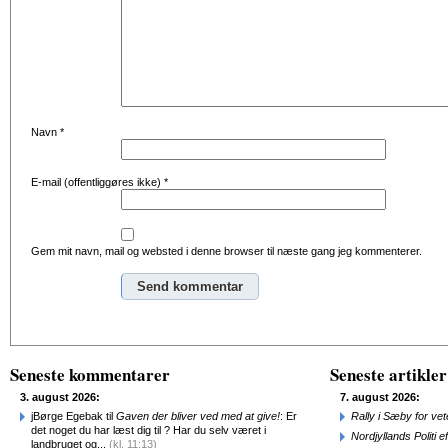
Navn
*
E-mail (offentliggøres ikke)
*
Gem mit navn, mail og websted i denne browser til næste gang jeg kommenterer.
Alternative:
Seneste kommentarer
Seneste artikler
3. august 2026:
7. august 2026:
jBørge Egebak til
Gaven der bliver ved med at give!
: Er
Rally i Sæby for vet
det noget du har læst dig til ? Har du selv været i
Nordjyllands Politi 
landbruget og...
(kl. 11:13)