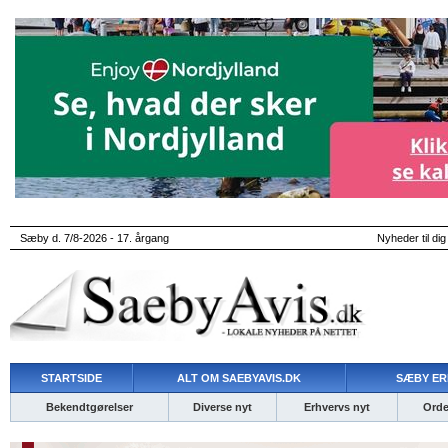
Sæby d. 7/8-2026 - 17. årgang
Nyheder til dig
STARTSIDE
ALT OM SAEBYAVIS.DK
SÆBY ER
Bekendtgørelser
Diverse nyt
Erhvervs nyt
Ordet