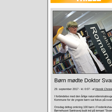
Børn mødte Doktor Sv
29. september 2017 - kl. 0:07 - af
Henrik Chris
I forbindelse med den årlige naturvidenskabsug
Kommune for de yngste børn sat fokus på svam
Onsdag deltog omkring 100 børn i Frederikshav
Børnehuset Sættravej budt ind på temaet ”Svam