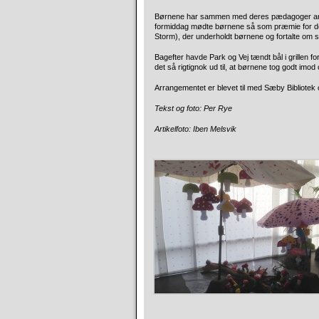
Børnene har sammen med deres pædagoger arbejd
formiddag mødte børnene så som præmie for der
Storm), der underholdt børnene og fortalte om
Bagefter havde Park og Vej tændt bål i grillen fo
det så rigtignok ud til, at børnene tog godt imo
Arrangementet er blevet til med Sæby Bibliotek
Tekst og foto: Per Rye
Artikelfoto: Iben Melsvik