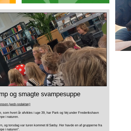
amp og smagte svampesuppe
tensen (web-redaktør)
e, som hvert år
afvikles i uge 39, har Park og Vej under Frederikshavn
pe i naturen.
n, og torsdag var turen kommet til Sæby. Her havde en af grupperne fra
pe i naturen”.