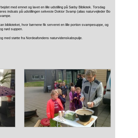
et med emnet og lavet en lille udstilling på Sæby Bibliotek. Torsdag
es indsats på udstillingen selveste Doktor Svamp (alias naturvejleder Bo
 svampe.
ran biblioteket, hvor børnene fik serveret en lille portion svampesuppe, og
d og nød suppen.
 og med støtte fra Nordeafondens naturvidenskabspulje.