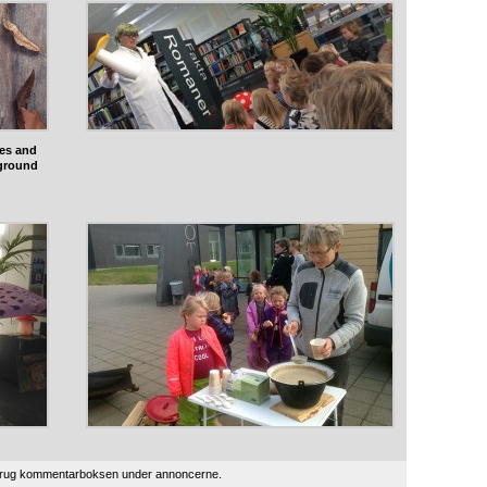
ves and
ground
 brug kommentarboksen under annoncerne.