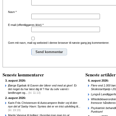
Navn
*
E-mail (offentliggøres ikke)
*
Gem mit navn, mail og websted i denne browser til næste gang jeg kommenterer.
Alternative:
Seneste kommentarer
Seneste artikler
3. august 2026:
6. august 2026:
jBørge Egebak til
Gaven der bliver ved med at give!
: Er
Flere end 1.000 bø
det noget du har læst dig til ? Har du selv været i
Skolestarthjælp i 2
landbruget og...
(kl. 11:13)
Lyngså Landliggerf
2. august 2026:
Whistleblowerordni
Karin Friis Christensen til
Autocampere finder vej til den
fremover håndteres
nye del af Sæby Havn
: Syntes det er en trist udvikling til...
Psykiatrisk behandl
(kl. 19:19)
Punktum!
Martin Vangsø til
Indlæg: Hvordan kan man tro at