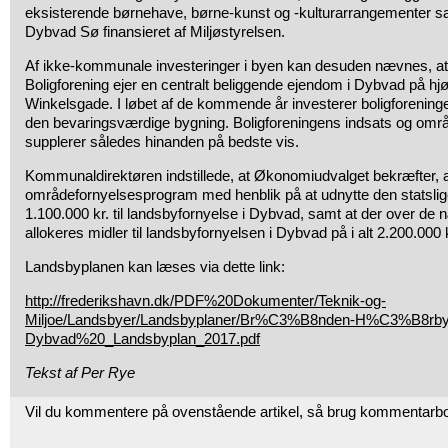
eksisterende børnehave, børne-kunst og -kulturarrangementer sa
Dybvad Sø finansieret af Miljøstyrelsen.
Af ikke-kommunale investeringer i byen kan desuden nævnes, a
Boligforening ejer en centralt beliggende ejendom i Dybvad på hjø
Winkelsgade. I løbet af de kommende år investerer boligforeningen
den bevaringsværdige bygning. Boligforeningens indsats og områd
supplerer således hinanden på bedste vis.
Kommunaldirektøren indstillede, at Økonomiudvalget bekræfter, a
områdefornyelsesprogram med henblik på at udnytte den statslig
1.100.000 kr. til landsbyfornyelse i Dybvad, samt at der over de
allokeres midler til landsbyfornyelsen i Dybvad på i alt 2.200.000 
Landsbyplanen kan læses via dette link:
http://frederikshavn.dk/PDF%20Dokumenter/Teknik-og-
Miljoe/Landsbyer/Landsbyplaner/Br%C3%B8nden-H%C3%B8rby
Dybvad%20_Landsbyplan_2017.pdf
Tekst af Per Rye
Vil du kommentere på ovenstående artikel, så brug kommentarb