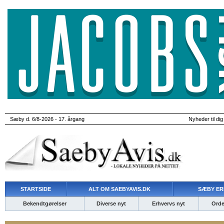
Sæby d. 6/8-2026 - 17. årgang
Nyheder til dig
STARTSIDE
ALT OM SAEBYAVIS.DK
SÆBY ER
Bekendtgørelser
Diverse nyt
Erhvervs nyt
Ordet