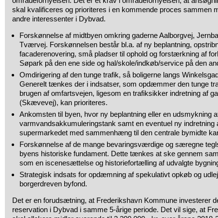
områdefornyelsen. Det er et krav i områdefornyelsen, at ansøgninge
skal kvalificeres og prioriteres i en kommende proces sammen m
andre interessenter i Dybvad.
Forskønnelse af midtbyen omkring gaderne Aalborgvej, Jernb
Tværvej. Forskønnelsen består bl.a. af ny beplantning, opstrib
facaderenovering, små pladser til ophold og forstærkning af f
Søpark på den ene side og hal/skole/indkøb/service på den an
Omdirigering af den tunge trafik, så boligerne langs Winkelsgad
Generelt tænkes der i indsatser, som opdæmmer den tunge traf
brugen af omfartsvejen, ligesom en trafiksikker indretning af
(Skævevej), kan prioriteres.
Ankomsten til byen, hvor ny beplantning eller en udsmykning a
varmvandsakkumuleringstank samt en eventuel ny indretning af
supermarkedet med sammenhæng til den centrale bymidte kan i
Forskønnelse af de mange bevaringsværdige og særegne tegl
byens historiske fundament. Dette tænkes at ske gennem sa
som en iscenesættelse og historiefortælling af udvalgte bygni
Strategisk indsats for opdæmning af spekulativt opkøb og udle
borgerdreven byfond.
Det er en forudsætning, at Frederikshavn Kommune investerer det
reservation i Dybvad i samme 5-årige periode. Det vil sige, at