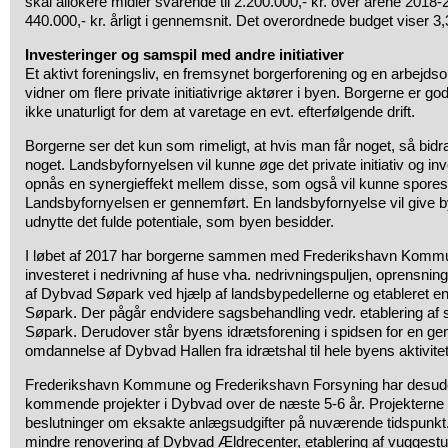
skal allokere midler svarende til 2.200.000,- kr. over årene 2018-2
440.000,- kr. årligt i gennemsnit. Det overordnede budget viser 3,
Investeringer og samspil med andre initiativer
Et aktivt foreningsliv, en fremsynet borgerforening og en arbejd
vidner om flere private initiativrige aktører i byen. Borgerne er god
ikke unaturligt for dem at varetage en evt. efterfølgende drift.
Borgerne ser det kun som rimeligt, at hvis man får noget, så bid
noget. Landsbyfornyelsen vil kunne øge det private initiativ og inv
opnås en synergieffekt mellem disse, som også vil kunne spores 
Landsbyfornyelsen er gennemført. En landsbyfornyelse vil give by
udnytte det fulde potentiale, som byen besidder.
I løbet af 2017 har borgerne sammen med Frederikshavn Kommun
investeret i nedrivning af huse vha. nedrivningspuljen, oprensning
af Dybvad Søpark ved hjælp af landsbypedellerne og etableret e
Søpark. Der pågår endvidere sagsbehandling vedr. etablering af
Søpark. Derudover står byens idrætsforening i spidsen for en g
omdannelse af Dybvad Hallen fra idrætshal til hele byens aktivite
Frederikshavn Kommune og Frederikshavn Forsyning har desud
kommende projekter i Dybvad over de næste 5-6 år. Projektern
beslutninger om eksakte anlægsudgifter på nuværende tidspunkt.
mindre renovering af Dybvad Ældrecenter, etablering af vuggest