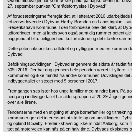
Økonomiudvalget har som første punkt på dagsordenen for
udval
27. september punktet ”Områdefornyelse i Dybvad”.
Af forudsætningerne fremgår det, at i efteråret 2016 udarbejdede 
erhvervsdrivende i Dybvad-Hørby-Brønden en Landsbyplan i s
Frederikshavn Kommune. I den forbindelse blev det klart, at Dybv
udfordringer; men at landsbyen også samtidig rummer potentiale
baggrund af bl.a. beliggenhed, kulturhistorie og det stærke samme
Dette potentiale ønskes udfoldet og nyttiggjort med en kommend
Dybvad.
Befolkningsudviklingen i Dybvad er gennem de sidste år faldet fra
509 i 2016. Der har dog gennem hele perioden været tilflyttere til
kommunen og ikke mindst fra andre kommuner. Udviklingen det si
indbyggertallet er steget med 9 personer i 2017.
Fremgangen ses især hos unge familier med mindre børn. På trods
nedgang i indbyggertallet har aldersgruppen af 20-29-årige i gen
over alle årene.
Tendenserne med en stigning af unge børnefamilier og tiltrækning af
kommuner gør det interessant at støtte op om udviklingen i Dy
og opland til Sæby, Frederikshavn og ikke mindst Aalborg, som
tæt på motorvejen kan nås på en halv time. Dybvads eksistens