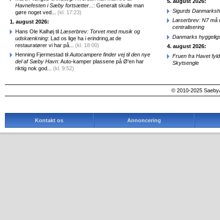
5. august 2026:
Havnefesten i Sæby fortsætter...
: Generalt skulle man
Sigurds Danmarkshi
gøre noget ved...
(kl. 17:23)
Læserbrev: N7 må ik
1. august 2026:
centralisering
Hans Ole Kalhøj til
Læserbrev: Torvet med musik og
Danmarks hyggelig
udskænkning
: Lad os lige ha i erindring,at de
restauratører vi har på...
(kl. 18:00)
4. august 2026:
Henning Fjermestad til
Autocampere finder vej til den nye
Fruen fra Havet fyl
del af Sæby Havn
: Auto-kamper plassene på Ø'en har
Skytsengle
riktig nok god...
(kl. 9:52)
© 2010-2025 SaebyA
Kontakt os
Annoncering