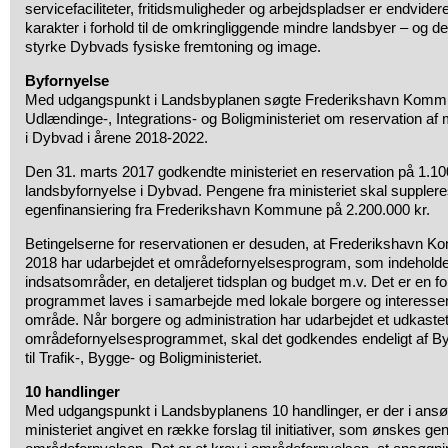
servicefaciliteter, fritidsmuligheder og arbejdspladser er endvider
karakter i forhold til de omkringliggende mindre landsbyer – og de
styrke Dybvads fysiske fremtoning og image.
Byfornyelse
Med udgangspunkt i Landsbyplanen søgte Frederikshavn Kommun
Udlændinge-, Integrations- og Boligministeriet om reservation af 
i Dybvad i årene 2018-2022.
Den 31. marts 2017 godkendte ministeriet en reservation på 1.100.
landsbyfornyelse i Dybvad. Pengene fra ministeriet skal suppler
egenfinansiering fra Frederikshavn Kommune på 2.200.000 kr.
Betingelserne for reservationen er desuden, at Frederikshavn K
2018 har udarbejdet et områdefornyelsesprogram, som indeholde
indsatsområder, en detaljeret tidsplan og budget m.v. Det er en f
programmet laves i samarbejde med lokale borgere og interesse
område. Når borgere og administration har udarbejdet et udkastet 
områdefornyelsesprogrammet, skal det godkendes endeligt af By
til Trafik-, Bygge- og Boligministeriet.
10 handlinger
Med udgangspunkt i Landsbyplanens 10 handlinger, er der i ansøg
ministeriet angivet en række forslag til initiativer, som ønskes g