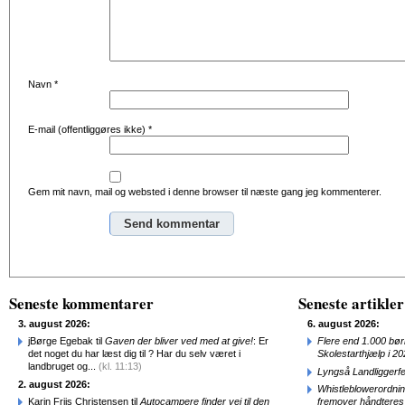
Navn
*
E-mail (offentliggøres ikke)
*
Gem mit navn, mail og websted i denne browser til næste gang jeg kommenterer.
Alternative:
Seneste kommentarer
Seneste artikler
3. august 2026:
6. august 2026:
jBørge Egebak til
Gaven der bliver ved med at give!
: Er
Flere end 1.000 bø
det noget du har læst dig til ? Har du selv været i
Skolestarthjælp i 2
landbruget og...
(kl. 11:13)
Lyngså Landliggerf
2. august 2026:
Whistleblowerordni
Karin Friis Christensen til
Autocampere finder vej til den
fremover håndteres