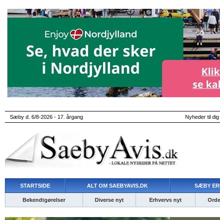
Sæby d. 6/8-2026 - 17. årgang
Nyheder til dig
STARTSIDE
ALT OM SAEBYAVIS.DK
SÆBY ER
Bekendtgørelser
Diverse nyt
Erhvervs nyt
Ordet