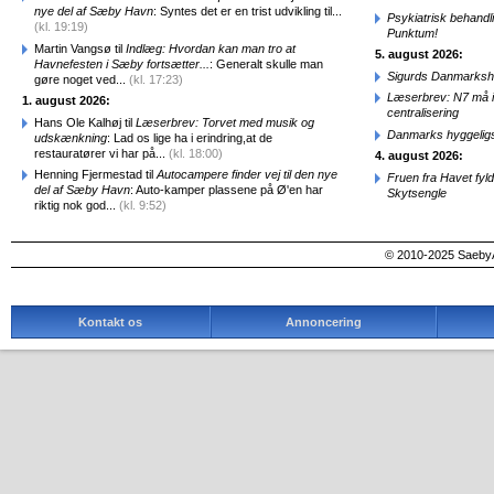
nye del af Sæby Havn
: Syntes det er en trist udvikling til...
Psykiatrisk behandl
(kl. 19:19)
Punktum!
Martin Vangsø til
Indlæg: Hvordan kan man tro at
5. august 2026:
Havnefesten i Sæby fortsætter...
: Generalt skulle man
Sigurds Danmarkshi
gøre noget ved...
(kl. 17:23)
Læserbrev: N7 må ik
1. august 2026:
centralisering
Hans Ole Kalhøj til
Læserbrev: Torvet med musik og
Danmarks hyggelig
udskænkning
: Lad os lige ha i erindring,at de
restauratører vi har på...
(kl. 18:00)
4. august 2026:
Henning Fjermestad til
Autocampere finder vej til den nye
Fruen fra Havet fyl
del af Sæby Havn
: Auto-kamper plassene på Ø'en har
Skytsengle
riktig nok god...
(kl. 9:52)
© 2010-2025 SaebyA
Kontakt os
Annoncering