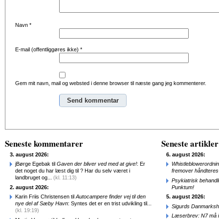
Navn
*
E-mail (offentliggøres ikke)
*
Gem mit navn, mail og websted i denne browser til næste gang jeg kommenterer.
Alternative:
Seneste kommentarer
Seneste artikler
3. august 2026:
6. august 2026:
jBørge Egebak til
Gaven der bliver ved med at give!
: Er
Whistleblowerordni
det noget du har læst dig til ? Har du selv været i
fremover håndteres
landbruget og...
(kl. 11:13)
Psykiatrisk behandl
2. august 2026:
Punktum!
Karin Friis Christensen til
Autocampere finder vej til den
5. august 2026:
nye del af Sæby Havn
: Syntes det er en trist udvikling til...
Sigurds Danmarkshi
(kl. 19:19)
Læserbrev: N7 må ik