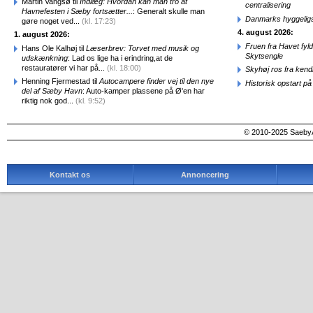
Martin Vangsø til
Indlæg: Hvordan kan man tro at
centralisering
Havnefesten i Sæby fortsætter...
: Generalt skulle man
Danmarks hyggelig
gøre noget ved...
(kl. 17:23)
4. august 2026:
1. august 2026:
Fruen fra Havet fyl
Hans Ole Kalhøj til
Læserbrev: Torvet med musik og
Skytsengle
udskænkning
: Lad os lige ha i erindring,at de
restauratører vi har på...
(kl. 18:00)
Skyhøj ros fra kend
Henning Fjermestad til
Autocampere finder vej til den nye
Historisk opstart 
del af Sæby Havn
: Auto-kamper plassene på Ø'en har
riktig nok god...
(kl. 9:52)
© 2010-2025 SaebyA
Kontakt os
Annoncering