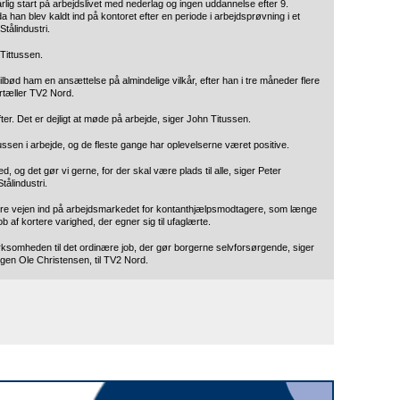
rlig start på arbejdslivet med nederlag og ingen uddannelse efter 9.
han blev kaldt ind på kontoret efter en periode i arbejdsprøvning i et
tålindustri.
 Tittussen.
tilbød ham en ansættelse på almindelige vilkår, efter han i tre måneder flere
ortæller TV2 Nord.
ter. Det er dejligt at møde på arbejde, siger John Titussen.
ussen i arbejde, og de fleste gange har oplevelserne været positive.
d, og det gør vi gerne, for der skal være plads til alle, siger Peter
ålindustri.
re vejen ind på arbejdsmarkedet for kontanthjælpsmodtagere, som længe
b af kortere varighed, der egner sig til ufaglærte.
rksomheden til det ordinære job, der gør borgerne selvforsørgende, siger
en Ole Christensen, til TV2 Nord.