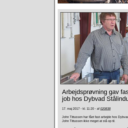
Arbejdsprøvning gav fas
job hos Dybvad Stålindu
17. maj 2017 - kl. 11:20 - af
020838
John Tittussen har fået fast arbejde hos Dybvad St
John Tittussen ikke meget at stå op til.