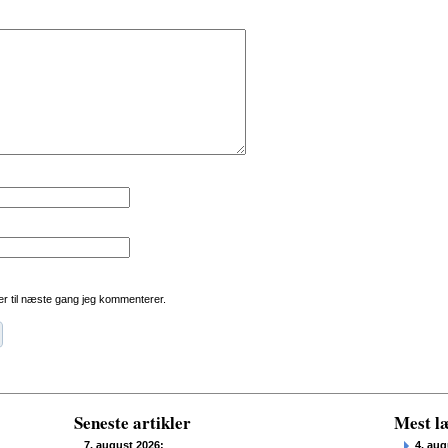
r til næste gang jeg kommenterer.
Seneste artikler
Mest læ
7. august 2026:
4. aug