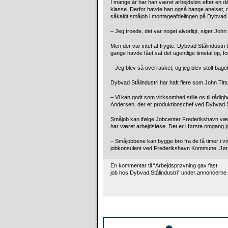
I mange år har han været arbejdsløs efter en då
klasse. Derfor havde han også bange anelser, da 
såkaldt småjob i montageafdelingen på Dybvad S
– Jeg troede, det var noget alvorligt, siger John
Men der var intet at frygte. Dybvad Stålindustri 
gange havde fået sat det ugentlige timetal op, f
– Jeg blev så overrasket, og jeg blev stolt bagef
Dybvad Stålindustri har haft flere som John Titt
– Vi kan godt som virksomhed stille os til rådighe
Andersen, der er produktionschef ved Dybvad St
Småjob kan ifølge Jobcenter Frederikshavn væ
har været arbejdsløse. Det er i første omgang jo
– Småjobbene kan bygge bro fra de få timer i vi
jobkonsulent ved Frederikshavn Kommune, Jørg
En kommentar til “Arbejdsprøvning gav fast
job hos Dybvad Stålindustri” under annoncerne.