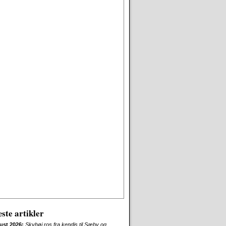
ste artikler
ust 2026:
Skyhøj ros fra kendis til Sæby og