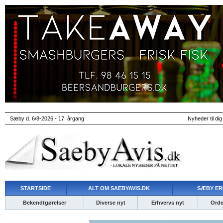
Sæby d. 6/8-2026 - 17. årgang
Nyheder til dig
STARTSIDE
ALT OM SAEBYAVIS.DK
SÆBY ER
Bekendtgørelser
Diverse nyt
Erhvervs nyt
Ordet