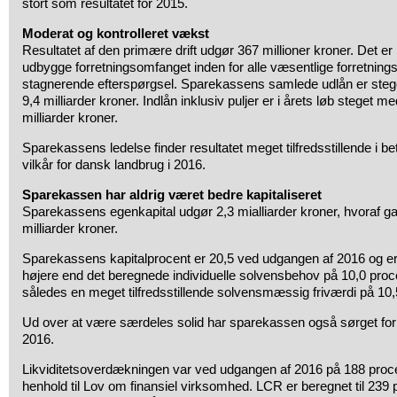
stort som resultatet for 2015.
Moderat og kontrolleret vækst
Resultatet af den primære drift udgør 367 millioner kroner. Det 
udbygge forretningsomfanget inden for alle væsentlige forretnings
stagnerende efterspørgsel. Sparekassens samlede udlån er steget 
9,4 milliarder kroner. Indlån inklusiv puljer er i årets løb steget me
milliarder kroner.
Sparekassens ledelse finder resultatet meget tilfredsstillende i b
vilkår for dansk landbrug i 2016.
Sparekassen har aldrig været bedre kapitaliseret
Sparekassens egenkapital udgør 2,3 mialliarder kroner, hvoraf ga
milliarder kroner.
Sparekassens kapitalprocent er 20,5 ved udgangen af 2016 og er
højere end det beregnede individuelle solvensbehov på 10,0 pro
således en meget tilfredsstillende solvensmæssig friværdi på 10,
Ud over at være særdeles solid har sparekassen også sørget for 
2016.
Likviditetsoverdækningen var ved udgangen af 2016 på 188 proc
henhold til Lov om finansiel virksomhed. LCR er beregnet til 239 