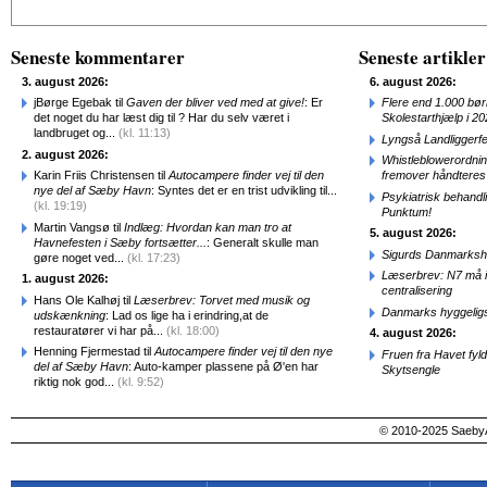
Alternative:
Seneste kommentarer
Seneste artikler
3. august 2026:
6. august 2026:
jBørge Egebak til
Gaven der bliver ved med at give!
: Er
Flere end 1.000 bø
det noget du har læst dig til ? Har du selv været i
Skolestarthjælp i 2
landbruget og...
(kl. 11:13)
Lyngså Landliggerf
2. august 2026:
Whistleblowerordni
Karin Friis Christensen til
Autocampere finder vej til den
fremover håndteres
nye del af Sæby Havn
: Syntes det er en trist udvikling til...
Psykiatrisk behandl
(kl. 19:19)
Punktum!
Martin Vangsø til
Indlæg: Hvordan kan man tro at
5. august 2026:
Havnefesten i Sæby fortsætter...
: Generalt skulle man
Sigurds Danmarkshi
gøre noget ved...
(kl. 17:23)
Læserbrev: N7 må ik
1. august 2026:
centralisering
Hans Ole Kalhøj til
Læserbrev: Torvet med musik og
Danmarks hyggelig
udskænkning
: Lad os lige ha i erindring,at de
restauratører vi har på...
(kl. 18:00)
4. august 2026:
Henning Fjermestad til
Autocampere finder vej til den nye
Fruen fra Havet fyl
del af Sæby Havn
: Auto-kamper plassene på Ø'en har
Skytsengle
riktig nok god...
(kl. 9:52)
© 2010-2025 SaebyA