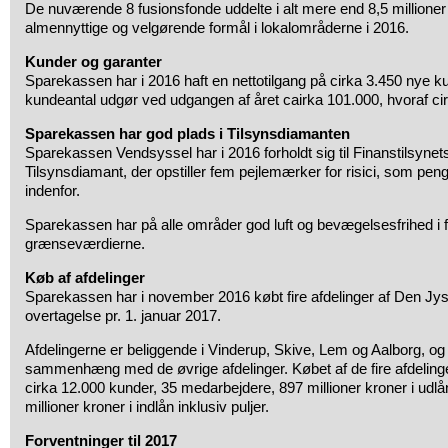
De nuværende 8 fusionsfonde uddelte i alt mere end 8,5 millioner kr
almennyttige og velgørende formål i lokalområderne i 2016.
Kunder og garanter
Sparekassen har i 2016 haft en nettotilgang på cirka 3.450 nye 
kundeantal udgør ved udgangen af året cairka 101.000, hvoraf cir
Sparekassen har god plads i Tilsynsdiamanten
Sparekassen Vendsyssel har i 2016 forholdt sig til Finanstilsynets
Tilsynsdiamant, der opstiller fem pejlemærker for risici, som penge
indenfor.
Sparekassen har på alle områder god luft og bevægelsesfrihed i fo
grænseværdierne.
Køb af afdelinger
Sparekassen har i november 2016 købt fire afdelinger af Den 
overtagelse pr. 1. januar 2017.
Afdelingerne er beliggende i Vinderup, Skive, Lem og Aalborg, og
sammenhæng med de øvrige afdelinger. Købet af de fire afdelinge
cirka 12.000 kunder, 35 medarbejdere, 897 millioner kroner i udlå
millioner kroner i indlån inklusiv puljer.
Forventninger til 2017