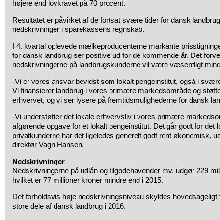
højere end lovkravet på 70 procent.
Resultatet er påvirket af de fortsat svære tider for dansk landbr
nedskrivninger i sparekassens regnskab.
I 4. kvartal oplevede mælkeproducenterne markante prisstigninge
for dansk landbrug ser positive ud for de kommende år. Det forven
nedskrivningerne på landbrugskunderne vil være væsentligt mind
-Vi er vores ansvar bevidst som lokalt pengeinstitut, også i svære
Vi finansierer landbrug i vores primære markedsområde og støtter
erhvervet, og vi ser lysere på fremtidsmulighederne for dansk la
-Vi understøtter det lokale erhvervsliv i vores primære markeds
afgørende opgave for et lokalt pengeinstitut. Det går godt for det 
privatkunderne har det ligeledes generelt godt rent økonomisk, u
direktør Vagn Hansen.
Nedskrivninger
Nedskrivningerne på udlån og tilgodehavender mv. udgør 229 mill
hvilket er 77 millioner kroner mindre end i 2015.
Det forholdsvis høje nedskrivningsniveau skyldes hovedsageligt fo
store dele af dansk landbrug i 2016.