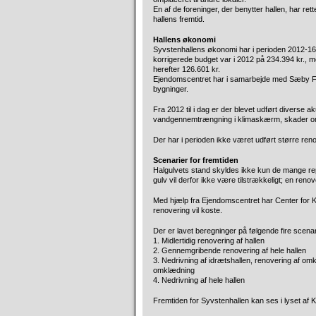
En af de foreninger, der benytter hallen, har ret
hallens fremtid.
Hallens økonomi
Syvstenhallens økonomi har i perioden 2012-16 
korrigerede budget var i 2012 på 234.394 kr., m
herefter 126.601 kr.
Ejendomscentret har i samarbejde med Sæby Fri
bygninger.
Fra 2012 til i dag er der blevet udført diverse 
vandgennemtrængning i klimaskærm, skader omk
Der har i perioden ikke været udført større ren
Scenarier for fremtiden
Halgulvets stand skyldes ikke kun de mange repar
gulv vil derfor ikke være tilstrækkeligt; en reno
Med hjælp fra Ejendomscentret har Center for Ku
renovering vil koste.
Der er lavet beregninger på følgende fire scenar
1. Midlertidig renovering af hallen
2. Gennemgribende renovering af hele hallen
3. Nedrivning af idrætshallen, renovering af omkl
omklædning
4. Nedrivning af hele hallen
Fremtiden for Syvstenhallen kan ses i lyset af K