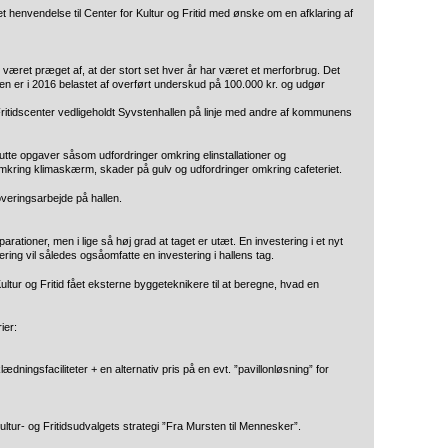
tet henvendelse til Center for Kultur og Fritid med ønske om en afklaring af
været præget af, at der stort set hver år har været et merforbrug. Det
en er i 2016 belastet af overført underskud på 100.000 kr. og udgør
tidscenter vedligeholdt Syvstenhallen på linje med andre af kommunens
akutte opgaver såsom udfordringer omkring elinstallationer og
ring klimaskærm, skader på gulv og udfordringer omkring cafeteriet.
overingsarbejde på hallen.
ationer, men i lige så høj grad at taget er utæt. En investering i et nyt
vering vil således ogsåomfatte en investering i hallens tag.
ltur og Fritid fået eksterne byggeteknikere til at beregne, hvad en
ier:
ædningsfaciliteter + en alternativ pris på en evt. ”pavillonløsning” for
ultur- og Fritidsudvalgets strategi ”Fra Mursten til Mennesker”.