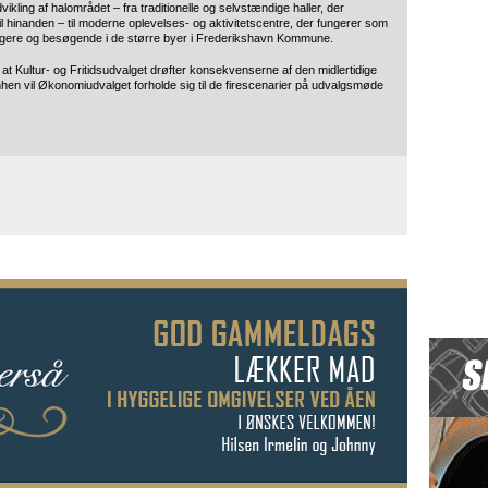
vikling af halområdet – fra traditionelle og selvstændige haller, der
il hinanden – til moderne oplevelses- og aktivitetscentre, der fungerer som
orgere og besøgende i de større byer i Frederikshavn Kommune.
, at Kultur- og Fritidsudvalget drøfter konsekvenserne af den midlertidige
nhen vil Økonomiudvalget forholde sig til de firescenarier på udvalgsmøde