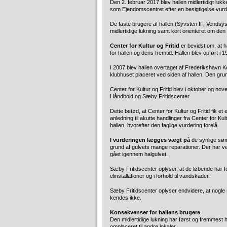
Den 2. februar 2017 blev hallen midlertidigt luk
som Ejendomscentret efter en besigtigelse vurde
De faste brugere af hallen (Syvsten IF, Vends
midlertidige lukning samt kort orienteret om den
Center for Kultur og Fritid
er bevidst om, at h
for hallen og dens fremtid. Hallen blev opført i 19
I 2007 blev hallen overtaget af Frederikshavn 
klubhuset placeret ved siden af hallen. Den grun
Center for Kultur og Fritid blev i oktober og 
Håndbold og Sæby Fritidscenter.
Dette betød, at Center for Kultur og Fritid fik e
anledning til akutte handlinger fra Center for Ku
hallen, hvorefter den faglige vurdering forelå.
I vurderingen lægges vægt på
de synlige søm
grund af gulvets mange reparationer. Der har v
gået igennem halgulvet.
Sæby Fritidscenter oplyser, at de løbende har fo
elinstallationer og i forhold til vandskader.
Sæby Fritidscenter oplyser endvidere, at nogle r
kendes ikke.
Konsekvenser for hallens brugere
Den midlertidige lukning har først og fremmest h
omplaceret til andre lokaler.