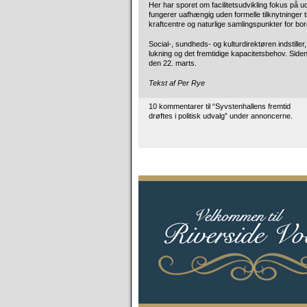
Her har sporet om facilitetsudvikling fokus på ud
fungerer uafhængig uden formelle tilknytninger t
kraftcentre og naturlige samlingspunkter for b
Social-, sundheds- og kulturdirektøren indstiller
lukning og det fremtidige kapacitetsbehov. Side
den 22. marts.
Tekst af Per Rye
10 kommentarer til “Syvstenhallens fremtid
drøftes i politisk udvalg” under annoncerne.