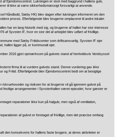
ket af Ejendomscentret. Lukningen er sket med baggrund i hallens gulv,
rer til ikke at være sikkerhedsmæssigt forsvarligt at anvende.
yssel Håndbold, Sæby HK) blev dagen efter lukningen informeret om den
 videre proces. Efterfølgende blev brugerne omplaceret til andre lokaler.
allen har en lang historik med sig, og brugerne af hallen har stor interesse
76 af Syvsten IF, hvor en stor del af arbejdet blev udført af frivillige.
Kommune med Sæby Fritidscenter som driftsansvarlig. Syvsten IF ejer
d, hallen ligger på, er kommunalt ejet.
november 2016 gjort opmærksom på gulvets stand af henholdsvis Vendsyssel
t eksternt firma til at vurdere gulvets stand. Denne vurdering gav ikke
ltur og Fritid. Efterfølgende blev Ejendomscentret bedt om at besigtige
-/skruehoveder og risikoen for at brugerne vil gå igennem gulvet på
ed festlige arrangementer i Syvstenhallen været episoder, hvor gæster er
retaget reparationer ikke kun på halgulv, men også af ventilation,
eparationer af gulvet er foretaget af frivillige, men det præcise omfang
aft den konsekvens for hallens faste brugere, at deres aktiviteter er