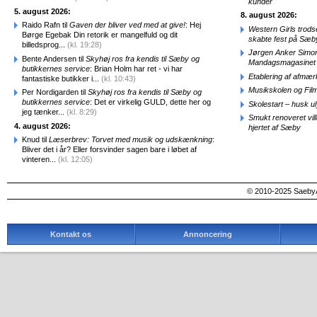
kunder
5. august 2026:
8. august 2026:
Raido Rafn til
Gaven der bliver ved med at give!
: Hej
Western Girls trod
Børge Egebak Din retorik er mangelfuld og dit
skabte fest på Sæb
billedsprog...
(kl. 19:28)
Jørgen Anker Simon
Bente Andersen til
Skyhøj ros fra kendis til Sæby og
Mandagsmagasinet
butikkernes service
: Brian Holm har ret - vi har
Etablering af afmæ
fantastiske butikker i...
(kl. 10:43)
Musikskolen og Fil
Per Nordigarden til
Skyhøj ros fra kendis til Sæby og
butikkernes service
: Det er virkelig GULD, dette her og
Skolestart – husk uly
jeg tænker...
(kl. 8:29)
Smukt renoveret vill
4. august 2026:
hjertet af Sæby
Knud til
Læserbrev: Torvet med musik og udskænkning
:
Bliver det i år? Eller forsvinder sagen bare i løbet af
vinteren...
(kl. 12:05)
© 2010-2025 SaebyA
Kontakt os
Annoncering