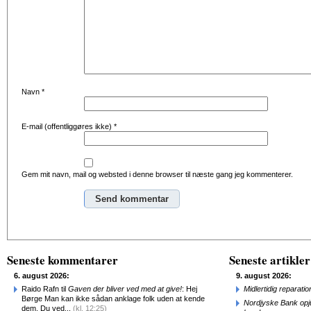
Navn
*
E-mail (offentliggøres ikke)
*
Gem mit navn, mail og websted i denne browser til næste gang jeg kommenterer.
Alternative:
Seneste kommentarer
Seneste artikler
6. august 2026:
9. august 2026:
Raido Rafn til
Gaven der bliver ved med at give!
: Hej
Midlertidig repara
Børge Man kan ikke sådan anklage folk uden at kende
Nordjyske Bank opjus
dem. Du ved...
(kl. 12:25)