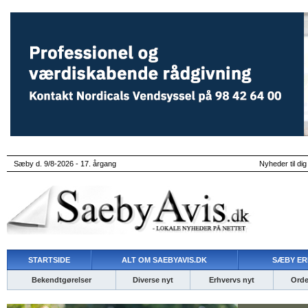
Sæby d. 9/8-2026 - 17. årgang
Nyheder til dig
STARTSIDE
ALT OM SAEBYAVIS.DK
SÆBY ER
Bekendtgørelser
Diverse nyt
Erhvervs nyt
Ordet