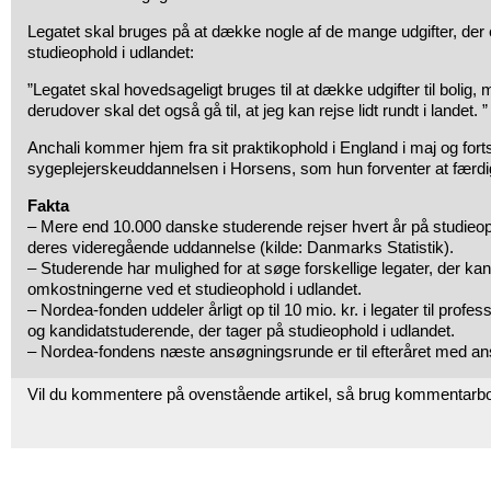
Legatet skal bruges på at dække nogle af de mange udgifter, der 
studieophold i udlandet:
”Legatet skal hovedsageligt bruges til at dække udgifter til bolig
derudover skal det også gå til, at jeg kan rejse lidt rundt i landet. ”
Anchali kommer hjem fra sit praktikophold i England i maj og fort
sygeplejerskeuddannelsen i Horsens, som hun forventer at færdig
Fakta
– Mere end 10.000 danske studerende rejser hvert år på studieoph
deres videregående uddannelse (kilde: Danmarks Statistik).
– Studerende har mulighed for at søge forskellige legater, der ka
omkostningerne ved et studieophold i udlandet.
– Nordea-fonden uddeler årligt op til 10 mio. kr. i legater til pro
og kandidatstuderende, der tager på studieophold i udlandet.
– Nordea-fondens næste ansøgningsrunde er til efteråret med ans
Vil du kommentere på ovenstående artikel, så brug kommentarb