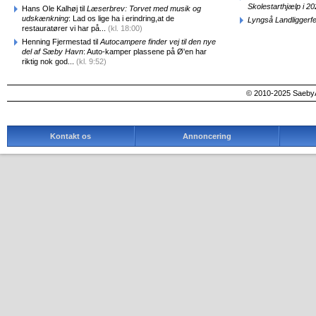
Skolestarthjælp i 2
Hans Ole Kalhøj til
Læserbrev: Torvet med musik og
udskænkning
: Lad os lige ha i erindring,at de
Lyngså Landliggerf
restauratører vi har på...
(kl. 18:00)
Henning Fjermestad til
Autocampere finder vej til den nye
del af Sæby Havn
: Auto-kamper plassene på Ø'en har
riktig nok god...
(kl. 9:52)
© 2010-2025 SaebyA
Kontakt os
Annoncering