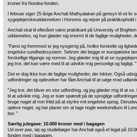
kroner fra Nordea-fonden.
I februar siger 25-årige Anchali Mathyalakan på gensyn til sit li
sygeplejerskeuddannelsen i Horsens og rejser på praktikophold i
Anchali skal til efteråret være praktikant på University of Brighton
uddannelse, og hun glæder sig enormt til de faglige muligheder, d
”Først og fremmest er jeg nysgerrig på, hvilke forskelle og lighed
engelske sundhedssystem. Selvom det begge er europæiske lan
forskellige tilgange og normer. Jeg glæder mig til at se sygeplejen
jeg tror, det kan være med til at udvikle mig personligt og fagligt. ”
Det er dog ikke kun de faglige muligheder, der lokker. Også udsigt
udfordringer og oplevelser har fået Anchali til at søge mod udland
”Jeg tror, det bliver en stor udfordring, og jeg glæder mig til at 
til at udvikle mig. Jeg er især spændt på de sproglige udfordringe
bruge noget af min fritid på at styrke mit engelske sprog. Derudov
opleve noget, og har planer om at tage nogle weekendture til Lo
bor. ”
Særlig julegave: 10.000 kroner med i bagagen
Ud over pas, tøj og studiebøger har Anchali også et legat på 10.
fonden med i bagagen.