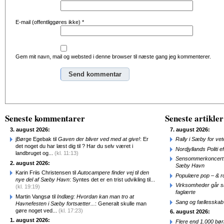
E-mail (offentliggøres ikke)
*
Gem mit navn, mail og websted i denne browser til næste gang jeg kommenterer.
Alternative:
Seneste kommentarer
Seneste artikler
3. august 2026:
7. august 2026:
jBørge Egebak til
Gaven der bliver ved med at give!
: Er
Rally i Sæby for vet
det noget du har læst dig til ? Har du selv været i
Nordjyllands Politi 
landbruget og...
(kl. 11:13)
Sensommerkoncert o
2. august 2026:
Sæby Havn
Karin Friis Christensen til
Autocampere finder vej til den
Populære pop – & 
nye del af Sæby Havn
: Syntes det er en trist udvikling til...
Virksomheder går 
(kl. 19:19)
faglærte
Martin Vangsø til
Indlæg: Hvordan kan man tro at
Sang og fællesskab
Havnefesten i Sæby fortsætter...
: Generalt skulle man
gøre noget ved...
(kl. 17:23)
6. august 2026:
1. august 2026:
Flere end 1.000 bø