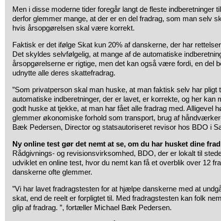
Men i disse moderne tider foregår langt de fleste indberetninger t
derfor glemmer mange, at der er en del fradrag, som man selv sk
hvis årsopgørelsen skal være korrekt.
Faktisk er det ifølge Skat kun 20% af danskerne, der har rettelser
Det skyldes selvfølgelig, at mange af de automatiske indberetning
årsopgørelserne er rigtige, men det kan også være fordi, en del b
udnytte alle deres skattefradrag.
”Som privatperson skal man huske, at man faktisk selv har pligt t
automatiske indberetninger, der er lavet, er korrekte, og her kan 
godt huske at tjekke, at man har fået alle fradrag med. Alligevel hør
glemmer økonomiske forhold som transport, brug af håndværkere
Bæk Pedersen, Director og statsautoriseret revisor hos BDO i S
Ny online test gør det nemt at se, om du har husket dine fra
Rådgivnings- og revisionsvirksomhed, BDO, der er lokalt til sted
udviklet en online test, hvor du nemt kan få et overblik over 12 
danskerne ofte glemmer.
”Vi har lavet fradragstesten for at hjælpe danskerne med at undgå
skat, end de reelt er forpligtet til. Med fradragstesten kan folk ne
glip af fradrag. ”, fortæller Michael Bæk Pedersen.