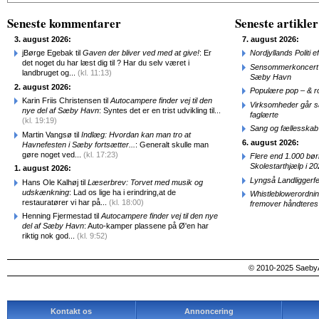
Seneste kommentarer
Seneste artikler
3. august 2026:
7. august 2026:
jBørge Egebak til
Gaven der bliver ved med at give!
: Er
Nordjyllands Politi 
det noget du har læst dig til ? Har du selv været i
Sensommerkoncert o
landbruget og...
(kl. 11:13)
Sæby Havn
2. august 2026:
Populære pop – & 
Karin Friis Christensen til
Autocampere finder vej til den
Virksomheder går 
nye del af Sæby Havn
: Syntes det er en trist udvikling til...
faglærte
(kl. 19:19)
Sang og fællesskab
Martin Vangsø til
Indlæg: Hvordan kan man tro at
6. august 2026:
Havnefesten i Sæby fortsætter...
: Generalt skulle man
gøre noget ved...
(kl. 17:23)
Flere end 1.000 bø
Skolestarthjælp i 2
1. august 2026:
Lyngså Landliggerf
Hans Ole Kalhøj til
Læserbrev: Torvet med musik og
udskænkning
: Lad os lige ha i erindring,at de
Whistleblowerordni
restauratører vi har på...
(kl. 18:00)
fremover håndteres
Henning Fjermestad til
Autocampere finder vej til den nye
del af Sæby Havn
: Auto-kamper plassene på Ø'en har
riktig nok god...
(kl. 9:52)
© 2010-2025 SaebyA
Kontakt os
Annoncering