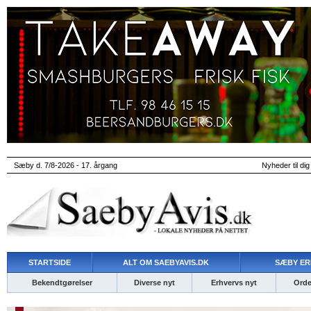
Sæby d. 7/8-2026 - 17. årgang
Nyheder til dig
STARTSIDE
ALT OM SAEBYAVIS.DK
SÆBY ER
Bekendtgørelser
Diverse nyt
Erhvervs nyt
Ordet