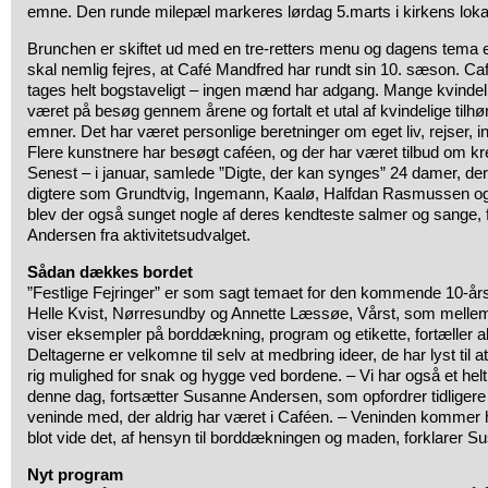
emne. Den runde milepæl markeres lørdag 5.marts i kirkens lokal
Brunchen er skiftet ud med en tre-retters menu og dagens tema er 
skal nemlig fejres, at Café Mandfred har rundt sin 10. sæson. C
tages helt bogstaveligt – ingen mænd har adgang. Mange kvindeli
været på besøg gennem årene og fortalt et utal af kvindelige tilh
emner. Det har været personlige beretninger om eget liv, rejser, i
Flere kunstnere har besøgt caféen, og der har været tilbud om kre
Senest – i januar, samlede ”Digte, der kan synges” 24 damer, der
digtere som Grundtvig, Ingemann, Kaalø, Halfdan Rasmussen og 
blev der også sunget nogle af deres kendteste salmer og sange, 
Andersen fra aktivitetsudvalget.
Sådan dækkes bordet
”Festlige Fejringer” er som sagt temaet for den kommende 10-års f
Helle Kvist, Nørresundby og Annette Læssøe, Vårst, som mellem 
viser eksempler på borddækning, program og etikette, fortæller ak
Deltagerne er velkomne til selv at medbring ideer, de har lyst til at
rig mulighed for snak og hygge ved bordene. – Vi har også et helt
denne dag, fortsætter Susanne Andersen, som opfordrer tidligere g
veninde med, der aldrig har været i Caféen. – Veninden kommer he
blot vide det, af hensyn til borddækningen og maden, forklarer 
Nyt program