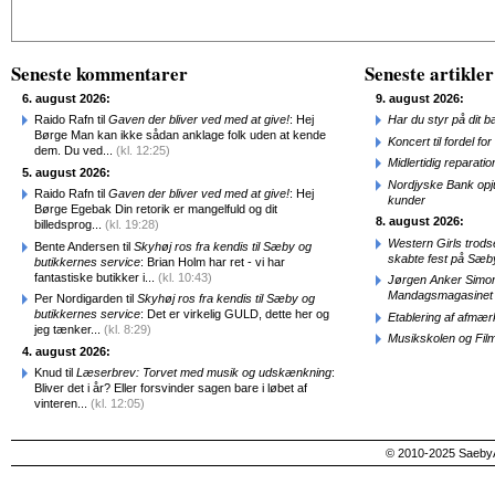
Alternative:
Seneste kommentarer
Seneste artikler
6. august 2026:
9. august 2026:
Raido Rafn til
Gaven der bliver ved med at give!
: Hej
Har du styr på dit b
Børge Man kan ikke sådan anklage folk uden at kende
Koncert til fordel f
dem. Du ved...
(kl. 12:25)
Midlertidig repara
5. august 2026:
Nordjyske Bank opjus
Raido Rafn til
Gaven der bliver ved med at give!
: Hej
kunder
Børge Egebak Din retorik er mangelfuld og dit
8. august 2026:
billedsprog...
(kl. 19:28)
Western Girls trod
Bente Andersen til
Skyhøj ros fra kendis til Sæby og
skabte fest på Sæb
butikkernes service
: Brian Holm har ret - vi har
fantastiske butikker i...
(kl. 10:43)
Jørgen Anker Simon
Mandagsmagasinet
Per Nordigarden til
Skyhøj ros fra kendis til Sæby og
butikkernes service
: Det er virkelig GULD, dette her og
Etablering af afmæ
jeg tænker...
(kl. 8:29)
Musikskolen og Fil
4. august 2026:
Knud til
Læserbrev: Torvet med musik og udskænkning
:
Bliver det i år? Eller forsvinder sagen bare i løbet af
vinteren...
(kl. 12:05)
© 2010-2025 SaebyA