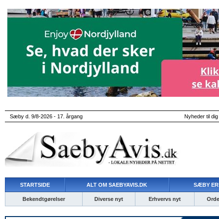
Sæby d. 9/8-2026 - 17. årgang
Nyheder til dig
STARTSIDE
ALT OM SAEBYAVIS.DK
SÆBY ER
Bekendtgørelser
Diverse nyt
Erhvervs nyt
Ordet