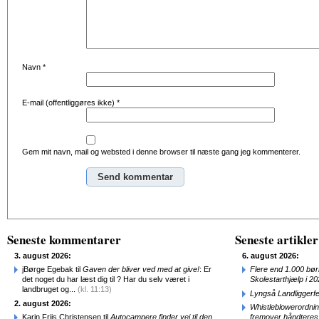
Navn
*
E-mail (offentliggøres ikke)
*
Gem mit navn, mail og websted i denne browser til næste gang jeg kommenterer.
Alternative:
Seneste kommentarer
Seneste artikler
3. august 2026:
6. august 2026:
jBørge Egebak til
Gaven der bliver ved med at give!
: Er
Flere end 1.000 bø
det noget du har læst dig til ? Har du selv været i
Skolestarthjælp i 2
landbruget og...
(kl. 11:13)
Lyngså Landliggerf
2. august 2026:
Whistleblowerordni
Karin Friis Christensen til
Autocampere finder vej til den
fremover håndteres