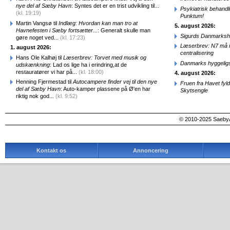
nye del af Sæby Havn
: Syntes det er en trist udvikling til...
Psykiatrisk behandl
(kl. 19:19)
Punktum!
Martin Vangsø til
Indlæg: Hvordan kan man tro at
5. august 2026:
Havnefesten i Sæby fortsætter...
: Generalt skulle man
Sigurds Danmarkshi
gøre noget ved...
(kl. 17:23)
Læserbrev: N7 må ik
1. august 2026:
centralisering
Hans Ole Kalhøj til
Læserbrev: Torvet med musik og
Danmarks hyggelig
udskænkning
: Lad os lige ha i erindring,at de
restauratører vi har på...
(kl. 18:00)
4. august 2026:
Henning Fjermestad til
Autocampere finder vej til den nye
Fruen fra Havet fyl
del af Sæby Havn
: Auto-kamper plassene på Ø'en har
Skytsengle
riktig nok god...
(kl. 9:52)
© 2010-2025 SaebyA
Kontakt os
Annoncering