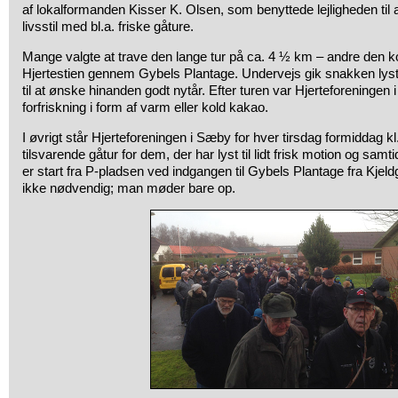
af lokalformanden Kisser K. Olsen, som benyttede lejligheden til a
livsstil med bl.a. friske gåture.
Mange valgte at trave den lange tur på ca. 4 ½ km – andre den k
Hjertestien gennem Gybels Plantage. Undervejs gik snakken lystigt
til at ønske hinanden godt nytår. Efter turen var Hjerteforeningen 
forfriskning i form af varm eller kold kakao.
I øvrigt står Hjerteforeningen i Sæby for hver tirsdag formiddag kl.
tilsvarende gåtur for dem, der har lyst til lidt frisk motion og samti
er start fra P-pladsen ved indgangen til Gybels Plantage fra Kjeld
ikke nødvendig; man møder bare op.