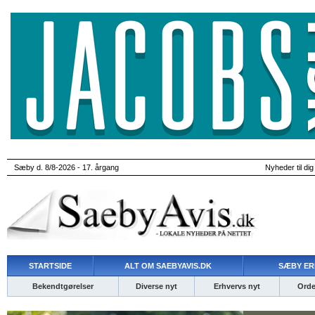
Sæby d. 8/8-2026 - 17. årgang
Nyheder til dig
STARTSIDE
ALT OM SAEBYAVIS.DK
SÆBY ER
Bekendtgørelser
Diverse nyt
Erhvervs nyt
Ordet