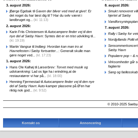
3. august 2026:
8. august 2026:
jBørge Egebak til
Gaven der bliver ved med at give!
: Er
Smukt renoveret vill
det noget du har læst dig til ? Har du selv været i
hjertet af Sæby
landbruget og...
(kl. 11:13)
Vandforsyningsplan 
2. august 2026:
7. august 2026:
Karin Friis Christensen til
Autocampere finder vej til den
Rally i Sæby for vet
nye del af Sæby Havn
: Syntes det er en trist udvikling til...
Nordjyllands Politi 
(kl. 19:19)
Sensommerkoncert o
Martin Vangsø til
Indlæg: Hvordan kan man tro at
Sæby Havn
Havnefesten i Sæby fortsætter...
: Generalt skulle man
gøre noget ved...
(kl. 17:23)
Populære pop – & 
1. august 2026:
Virksomheder går 
faglærte
Hans Ole Kalhøj til
Læserbrev: Torvet med musik og
udskænkning
: Lad os lige ha i erindring,at de
Sang og fællesskab
restauratører vi har på...
(kl. 18:00)
Henning Fjermestad til
Autocampere finder vej til den nye
del af Sæby Havn
: Auto-kamper plassene på Ø'en har
riktig nok god...
(kl. 9:52)
© 2010-2025 SaebyA
Kontakt os
Annoncering