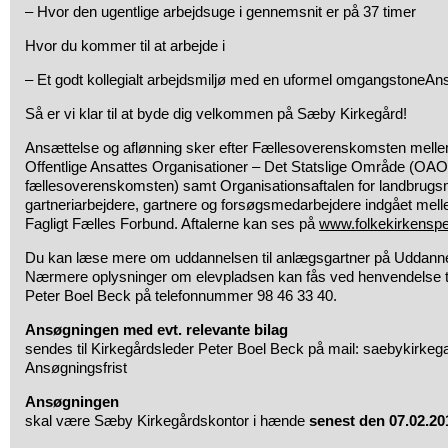
– Hvor den ugentlige arbejdsuge i gennemsnit er på 37 timer
Hvor du kommer til at arbejde i
– Et godt kollegialt arbejdsmiljø med en uformel omgangstoneAns
Så er vi klar til at byde dig velkommen på Sæby Kirkegård!
Ansættelse og aflønning sker efter Fællesoverenskomsten melle
Offentlige Ansattes Organisationer – Det Statslige Område (OAO
fællesoverenskomsten) samt Organisationsaftalen for landbrug
gartneriarbejdere, gartnere og forsøgsmedarbejdere indgået mell
Fagligt Fælles Forbund. Aftalerne kan ses på
www.folkekirkenspe
Du kan læse mere om uddannelsen til anlægsgartner på Uddan
Nærmere oplysninger om elevpladsen kan fås ved henvendelse ti
Peter Boel Beck på telefonnummer 98 46 33 40.
Ansøgningen med evt. relevante bilag
sendes til Kirkegårdsleder Peter Boel Beck på mail: saebykirke
Ansøgningsfrist
Ansøgningen
skal være Sæby Kirkegårdskontor i hænde
senest den 07.02.20