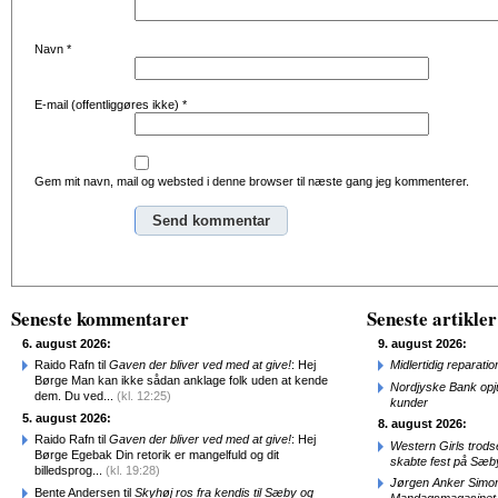
Navn
*
E-mail (offentliggøres ikke)
*
Gem mit navn, mail og websted i denne browser til næste gang jeg kommenterer.
Alternative:
Seneste kommentarer
Seneste artikler
6. august 2026:
9. august 2026:
Raido Rafn til
Gaven der bliver ved med at give!
: Hej
Midlertidig repara
Børge Man kan ikke sådan anklage folk uden at kende
Nordjyske Bank opjus
dem. Du ved...
(kl. 12:25)
kunder
5. august 2026:
8. august 2026:
Raido Rafn til
Gaven der bliver ved med at give!
: Hej
Western Girls trod
Børge Egebak Din retorik er mangelfuld og dit
skabte fest på Sæb
billedsprog...
(kl. 19:28)
Jørgen Anker Simon
Bente Andersen til
Skyhøj ros fra kendis til Sæby og