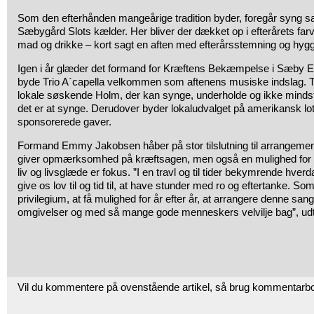
Som den efterhånden mangeårige tradition byder, foregår syng 
Sæbygård Slots kælder. Her bliver der dækket op i efterårets farv
mad og drikke – kort sagt en aften med efterårsstemning og hyg
Igen i år glæder det formand for Kræftens Bekæmpelse i Sæby
byde Trio A`capella velkommen som aftenens musiske indslag. Tr
lokale søskende Holm, der kan synge, underholde og ikke mindst
det er at synge. Derudover byder lokaludvalget på amerikansk lot
sponsorerede gaver.
Formand Emmy Jakobsen håber på stor tilslutning til arrangemente
giver opmærksomhed på kræftsagen, men også en mulighed for a
liv og livsglæde er fokus. ”I en travl og til tider bekymrende hver
give os lov til og tid til, at have stunder med ro og eftertanke. So
privilegium, at få mulighed for år efter år, at arrangere denne san
omgivelser og med så mange gode menneskers velvilje bag”, u
Vil du kommentere på ovenstående artikel, så brug kommentarb