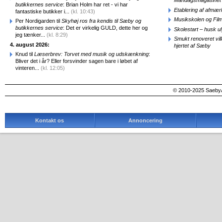
Mandagsmagasinet
butikkernes service
: Brian Holm har ret - vi har
Etablering af afmæ
fantastiske butikker i...
(kl. 10:43)
Musikskolen og Fil
Per Nordigarden til
Skyhøj ros fra kendis til Sæby og
butikkernes service
: Det er virkelig GULD, dette her og
Skolestart – husk uly
jeg tænker...
(kl. 8:29)
Smukt renoveret vill
4. august 2026:
hjertet af Sæby
Knud til
Læserbrev: Torvet med musik og udskænkning
:
Bliver det i år? Eller forsvinder sagen bare i løbet af
vinteren...
(kl. 12:05)
© 2010-2025 SaebyA
Kontakt os
Annoncering