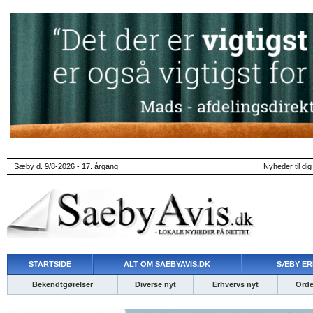
Sæby d. 9/8-2026 - 17. årgang
Nyheder til dig
STARTSIDE
ALT OM SAEBYAVIS.DK
SÆBY ER
Bekendtgørelser
Diverse nyt
Erhvervs nyt
Ordet