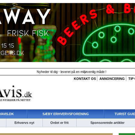
Nyheder til dig - leveret på en miljøvenlig måde !
KONTAKT OS
ANNONCERING
TIP
AVIS.DK
SÆBY ERHVERVSFORENING
TURIST GUI
Erhvervs nyt
Ordet er frit
Sponsorerede artikler