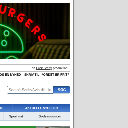
- en
Click Sæby
produktion
 OS EN NYHED
SKRIV TIL: “ORDET ER FRIT”
DE
AKTUELLE NYHEDER
Sport nyt
Dødsannoncer