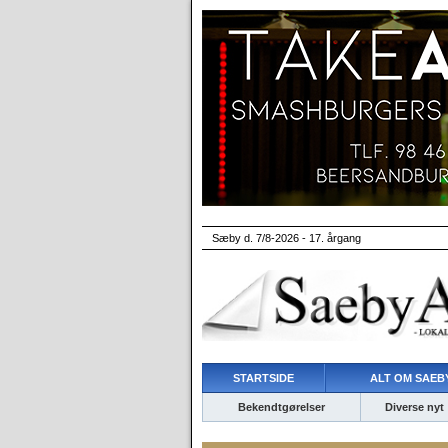
Sæby d. 7/8-2026 - 17. årgang
STARTSIDE
ALT OM SAEBY
Bekendtgørelser
Diverse nyt