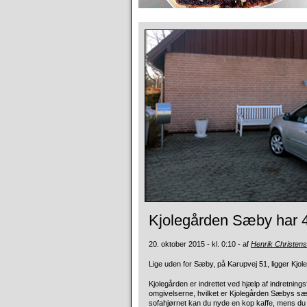
Kjolegården Sæby har 4
20. oktober 2015 - kl. 0:10 - af
Henrik Christen
Lige uden for Sæby, på Karupvej 51, ligger Kjol
Kjolegården er indrettet ved hjælp af indretning
omgivelserne, hvilket er Kjolegården Sæbys sær
sofahjørnet kan du nyde en kop kaffe, mens du væl