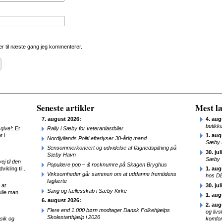
r til næste gang jeg kommenterer.
Seneste artikler
Mest læ
7. august 2026:
4. aug
butikk
give!
: Er
Rally i Sæby for veteranlastbiler
t i
1. aug
Nordjyllands Politi efterlyser 30-årig mand
Sæby 
Sensommerkoncert og udvidelse af flagnedspilning på
30. jul
Sæby Havn
Sæby
j til den
Populære pop – & rocknumre på Skagen Bryghus
ikling til...
1. aug
Virksomheder går sammen om at uddanne fremtidens
hos D
faglærte
 at
30. jul
Sang og fællesskab i Sæby Kirke
ulle man
1. aug
6. august 2026:
2. aug
Flere end 1.000 børn modtager Dansk Folkehjælps
og liv
Skolestarthjælp i 2026
sik og
komfor