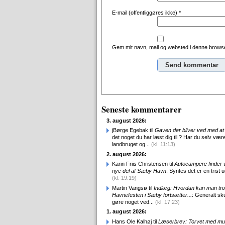
E-mail (offentliggøres ikke)
*
Gem mit navn, mail og websted i denne browse
Alternative:
Seneste kommentarer
3. august 2026:
jBørge Egebak til
Gaven der bliver ved med at 
det noget du har læst dig til ? Har du selv være
landbruget og...
(kl. 11:13)
2. august 2026:
Karin Friis Christensen til
Autocampere finder ve
nye del af Sæby Havn
: Syntes det er en trist udv
(kl. 19:19)
Martin Vangsø til
Indlæg: Hvordan kan man tro
Havnefesten i Sæby fortsætter...
: Generalt sk
gøre noget ved...
(kl. 17:23)
1. august 2026:
Hans Ole Kalhøj til
Læserbrev: Torvet med mu