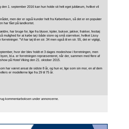
g den 1. september 2016 kan hun holde sit helt eget jubilæum, hvilket vil
området, men der er også kunder helt fra København, så det er en populær
n har fået på landkortet.
re, har bruge for, lige fra bluser, kjoler, bukser, jakker, frakker, festtøj
gså mulighed for at købe tøj i både store og små størrelser, hvilket Lissy
rretninger. ”Vi har tøj til en str. 34 men også til en str. 55, det er vigtigt,
eptember, hvor der blev holdt et 3 dages modeshow i forretningen, men
yen, bl.a. er forretningen repræsenteret, når der, sammen med flere af
eshow på Hotel Viking den 21. oktober 2015.
, som har været ansat de sidste 8 år, og hun er, lige som sin mor, en af dem
ers er modellerne lige fra 29 til 75 år.
 brug kommentarboksen under annoncerne.