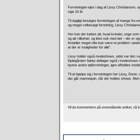
Forretningen ejes i dag af Lissy Christiansen, o
sige 10 år.
Til dagligt besøges forretningen af mange fra 
og meget velbesøgt forretning, Lissy Christianse
Her kan der købes alt, hvad kvinder, unge som æld
og alt i tilbehør, og ikke nok med det – der er o
fortæller meget ofte kan være et problem i andre fo
at der er muligheder for alle”.
Lissy holder også modeshows, sidst var det i s
Kjolegården Sæby deltager også i modeshows i b
byens andre tøjforretninger, igen afholdes mod
Til at hjælpe sig i forretningen har Lissy, Dorte
der går mannequin, når der holdes shows. Men ell
Vil du kommentere på ovenstående artikel, så