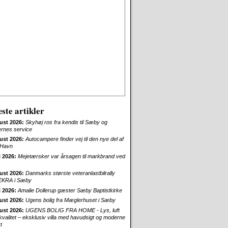
ste artikler
ust 2026:
Skyhøj ros fra kendis til Sæby og
ernes service
ust 2026:
Autocampere finder vej til den nye del af
Havn
i 2026:
Mejetærsker var årsagen til markbrand ved
ust 2026:
Danmarks største veteranlastbilrally
EKRA i Sæby
i 2026:
Amalie Dollerup gæster Sæby Baptistkirke
ust 2026:
Ugens bolig fra Mæglerhuset i Sæby
ust 2026:
UGENS BOLIG FRA HOME - Lys, luft
skvalitet – eksklusiv villa med havudsigt og moderne
t