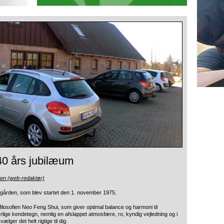
0 års jubilæum
sen (web-redaktør)
egården, som blev startet
den 1. november 1975.
sfilosofien Neo Feng Shui, som giver optimal balance og harmoni til
lige kendetegn, nemlig en afslappet atmosfære, ro, kyndig vejledning og i
ger det helt rigtige til dig.