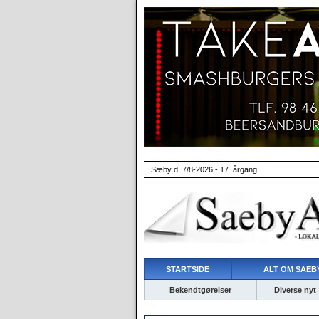
Sæby d. 7/8-2026 - 17. årgang
STARTSIDE
ALT OM SAEBY
Bekendtgørelser
Diverse nyt