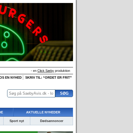
- en
Click Sæby
produktion
 OS EN NYHED
SKRIV TIL: “ORDET ER FRIT”
DE
AKTUELLE NYHEDER
Sport nyt
Dødsannoncer