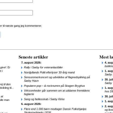
r til næste gang jeg kommenterer.
Seneste artikler
Mest læ
7. august 2026:
4. aug
butikk
give!
: Er
Rally i Sæby for veteranlastbiler
t i
1. aug
Nordjyllands Politi efterlyser 30-årig mand
Sæby 
Sensommerkoncert og udvidelse af flagnedspilning på
30. jul
Sæby Havn
Sæby
j til den
Populære pop – & rocknumre på Skagen Bryghus
ikling til...
1. aug
Virksomheder går sammen om at uddanne fremtidens
hos D
faglærte
 at
30. jul
Sang og fællesskab i Sæby Kirke
ulle man
1. aug
6. august 2026:
2. aug
Flere end 1.000 børn modtager Dansk Folkehjælps
og liv
Skolestarthjælp i 2026