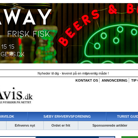
Nyheder til dig - leveret på en miljøvenlig måde !
KONTAKT OS
ANNONCERING
TIP
AVIS.DK
SÆBY ERHVERVSFORENING
TURIST GUI
Erhvervs nyt
Ordet er frit
Sponsorerede artikler