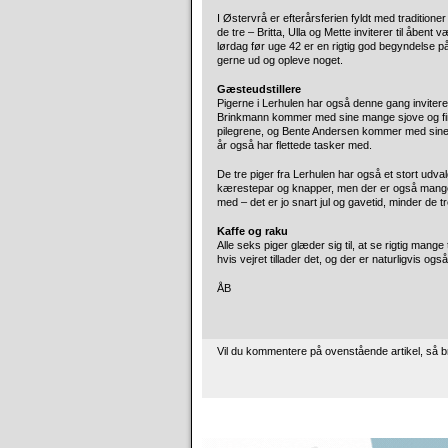
I Østervrå er efterårsferien fyldt med traditione
de tre – Britta, Ulla og Mette inviterer til åbe
lørdag før uge 42 er en rigtig god begyndelse på
gerne ud og opleve noget.
Gæsteudstillere
Pigerne i Lerhulen har også denne gang invite
Brinkmann kommer med sine mange sjove og fine tin
pilegrene, og Bente Andersen kommer med sine sm
år også har flettede tasker med.
De tre piger fra Lerhulen har også et stort udva
kærestepar og knapper, men der er også mange
med – det er jo snart jul og gavetid, minder de 
Kaffe og raku
Alle seks piger glæder sig til, at se rigtig mange
hvis vejret tillader det, og der er naturligvis og
ÅB
Vil du kommentere på ovenstående artikel, så