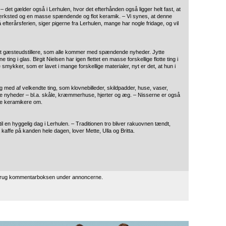
r – det gælder også i Lerhulen, hvor det efterhånden også ligger helt fast, at
nt værksted og en masse spændende og flot keramik. – Vi synes, at denne
 efterårsferien, siger pigerne fra Lerhulen, mange har nogle fridage, og vil
ret gæsteudstillere, som alle kommer med spændende nyheder. Jytte
g i glas. Birgit Nielsen har igen flettet en masse forskellige flotte ting i
ykker, som er lavet i mange forskellige materialer, nyt er det, at hun i
lg med af velkendte ting, som klovnebilleder, skildpadder, huse, vaser,
 nyheder – bl.a. skåle, kræmmerhuse, hjerter og æg. – Nisserne er også
tre keramikere om.
 til en hyggelig dag i Lerhulen. – Traditionen tro bliver rakuovnen tændt,
så kaffe på kanden hele dagen, lover Mette, Ulla og Britta.
 brug kommentarboksen under annoncerne.