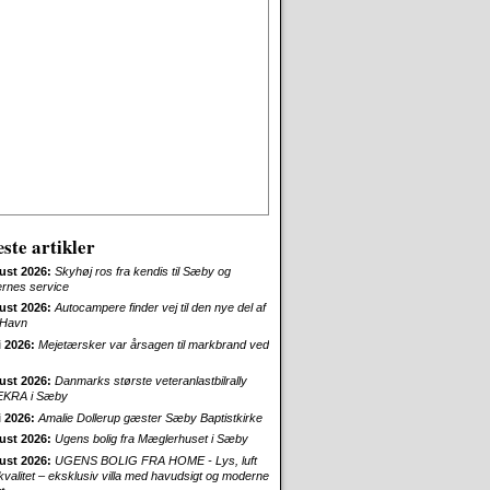
ste artikler
ust 2026:
Skyhøj ros fra kendis til Sæby og
ernes service
ust 2026:
Autocampere finder vej til den nye del af
Havn
i 2026:
Mejetærsker var årsagen til markbrand ved
ust 2026:
Danmarks største veteranlastbilrally
EKRA i Sæby
i 2026:
Amalie Dollerup gæster Sæby Baptistkirke
ust 2026:
Ugens bolig fra Mæglerhuset i Sæby
ust 2026:
UGENS BOLIG FRA HOME - Lys, luft
skvalitet – eksklusiv villa med havudsigt og moderne