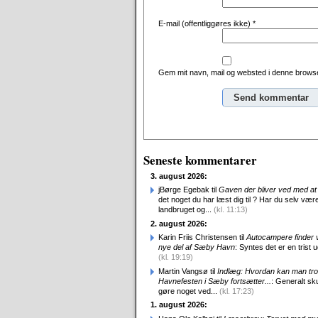
E-mail (offentliggøres ikke)
*
Gem mit navn, mail og websted i denne browse
Alternative:
Seneste kommentarer
3. august 2026:
jBørge Egebak til
Gaven der bliver ved med at 
det noget du har læst dig til ? Har du selv være
landbruget og...
(kl. 11:13)
2. august 2026:
Karin Friis Christensen til
Autocampere finder ve
nye del af Sæby Havn
: Syntes det er en trist udv
(kl. 19:19)
Martin Vangsø til
Indlæg: Hvordan kan man tro
Havnefesten i Sæby fortsætter...
: Generalt sk
gøre noget ved...
(kl. 17:23)
1. august 2026: