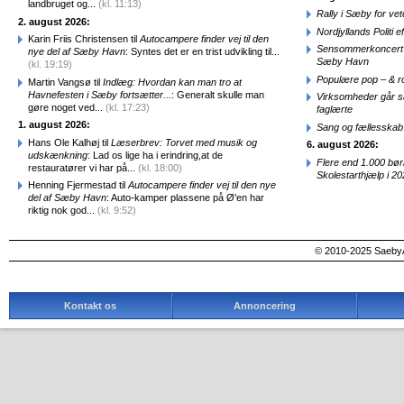
landbruget og...
(kl. 11:13)
Rally i Sæby for vet
2. august 2026:
Nordjyllands Politi 
Karin Friis Christensen til
Autocampere finder vej til den
Sensommerkoncert o
nye del af Sæby Havn
: Syntes det er en trist udvikling til...
Sæby Havn
(kl. 19:19)
Populære pop – & 
Martin Vangsø til
Indlæg: Hvordan kan man tro at
Havnefesten i Sæby fortsætter...
: Generalt skulle man
Virksomheder går 
gøre noget ved...
(kl. 17:23)
faglærte
1. august 2026:
Sang og fællesskab
Hans Ole Kalhøj til
Læserbrev: Torvet med musik og
6. august 2026:
udskænkning
: Lad os lige ha i erindring,at de
Flere end 1.000 bø
restauratører vi har på...
(kl. 18:00)
Skolestarthjælp i 2
Henning Fjermestad til
Autocampere finder vej til den nye
del af Sæby Havn
: Auto-kamper plassene på Ø'en har
riktig nok god...
(kl. 9:52)
© 2010-2025 SaebyA
Kontakt os
Annoncering