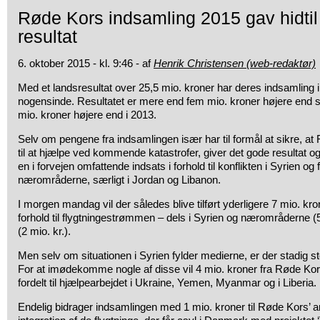
Røde Kors indsamling 2015 gav hidtil
resultat
6. oktober 2015 - kl. 9:46 - af
Henrik Christensen (web-redaktør)
Med et landsresultat over 25,5 mio. kroner har deres indsamling 
nogensinde. Resultatet er mere end fem mio. kroner højere end s
mio. kroner højere end i 2013.
Selv om pengene fra indsamlingen især har til formål at sikre, a
til at hjælpe ved kommende katastrofer, giver det gode resultat o
en i forvejen omfattende indsats i forhold til konflikten i Syrien og 
nærområderne, særligt i Jordan og Libanon.
I morgen mandag vil der således blive tilført yderligere 7 mio. kron
forhold til flygtningestrømmen – dels i Syrien og nærområderne (5 
(2 mio. kr.).
Men selv om situationen i Syrien fylder medierne, er der stadig s
For at imødekomme nogle af disse vil 4 mio. kroner fra Røde Kor
fordelt til hjælpearbejdet i Ukraine, Yemen, Myanmar og i Liberia.
Endelig bidrager indsamlingen med 1 mio. kroner til Røde Kors’ a