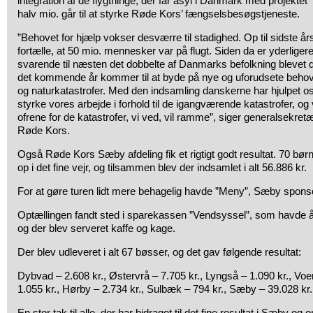
integration af de flygtninge, der får asyl i Danmark med projektet 
halv mio. går til at styrke Røde Kors’ fængselsbesøgstjeneste.
”Behovet for hjælp vokser desværre til stadighed. Op til sidste å
fortælle, at 50 mio. mennesker var på flugt. Siden da er yderlige
svarende til næsten det dobbelte af Danmarks befolkning blevet dr
det kommende år kommer til at byde på nye og uforudsete behov b
og naturkatastrofer. Med den indsamling danskerne har hjulpet o
styrke vores arbejde i forhold til de igangværende katastrofer, og v
ofrene for de katastrofer, vi ved, vil ramme”, siger generalsekret
Røde Kors.
Også Røde Kors Sæby afdeling fik et rigtigt godt resultat. 70 bø
op i det fine vejr, og tilsammen blev der indsamlet i alt 56.886 kr.
For at gøre turen lidt mere behagelig havde ”Meny”, Sæby sponso
Optællingen fandt sted i sparekassen ”Vendsyssel”, som havde åb
og der blev serveret kaffe og kage.
Der blev udleveret i alt 67 bøsser, og det gav følgende resultat:
Dybvad – 2.608 kr., Østervrå – 7.705 kr., Lyngså – 1.090 kr., Voe
1.055 kr., Hørby – 2.734 kr., Sulbæk – 794 kr., Sæby – 39.028 kr.
En stor tak til alle, der har bidraget til det fine resultat i Sæby o