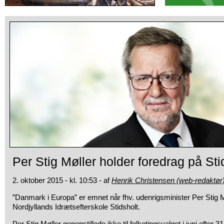
Per Stig Møller holder foredrag på Sti
2. oktober 2015 - kl. 10:53 - af
Henrik Christensen (web-redaktør
”Danmark i Europa” er emnet når fhv. udenrigsminister Per Stig
M
Nordjyllands Idrætsefterskole Stidsholt.
Per Stig Møller genopstillede ikke til folketingsvalget i juni efter 