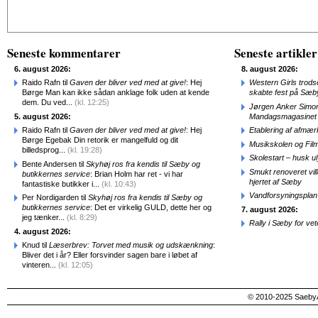
Alternative:
Seneste kommentarer
Seneste artikler
6. august 2026:
8. august 2026:
Raido Rafn til
Gaven der bliver ved med at give!
: Hej
Western Girls trod
Børge Man kan ikke sådan anklage folk uden at kende
skabte fest på Sæb
dem. Du ved...
(kl. 12:25)
Jørgen Anker Simon
5. august 2026:
Mandagsmagasinet
Raido Rafn til
Gaven der bliver ved med at give!
: Hej
Etablering af afmæ
Børge Egebak Din retorik er mangelfuld og dit
Musikskolen og Fil
billedsprog...
(kl. 19:28)
Skolestart – husk uly
Bente Andersen til
Skyhøj ros fra kendis til Sæby og
Smukt renoveret vill
butikkernes service
: Brian Holm har ret - vi har
hjertet af Sæby
fantastiske butikker i...
(kl. 10:43)
Vandforsyningsplan 
Per Nordigarden til
Skyhøj ros fra kendis til Sæby og
butikkernes service
: Det er virkelig GULD, dette her og
7. august 2026:
jeg tænker...
(kl. 8:29)
Rally i Sæby for vet
4. august 2026:
Knud til
Læserbrev: Torvet med musik og udskænkning
:
Bliver det i år? Eller forsvinder sagen bare i løbet af
vinteren...
(kl. 12:05)
© 2010-2025 SaebyA