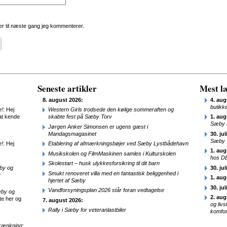
r til næste gang jeg kommenterer.
Seneste artikler
Mest læ
8. august 2026:
4. aug
butikk
e!
: Hej
Western Girls trodsede den kølige sommeraften og
at kende
skabte fest på Sæby Torv
1. aug
Sæby 
Jørgen Anker Simonsen er ugens gæst i
Mandagsmagasinet
30. jul
Sæby
e!
: Hej
Etablering af afmærkningsbøjer ved Sæby Lystbådehavn
1. aug
Musikskolen og FilmMaskinen samles i Kulturskolen
hos D
Skolestart – husk ulykkesforsikring til dit barn
æby og
30. jul
Smukt renoveret villa med en fantastisk beliggenhed i
r
1. aug
hjertet af Sæby
30. jul
Vandforsyningsplan 2026 står foran vedtagelse
æby og
2. aug
te her og
7. august 2026:
og liv
Rally i Sæby for veteranlastbiler
komfor
kænkning
: