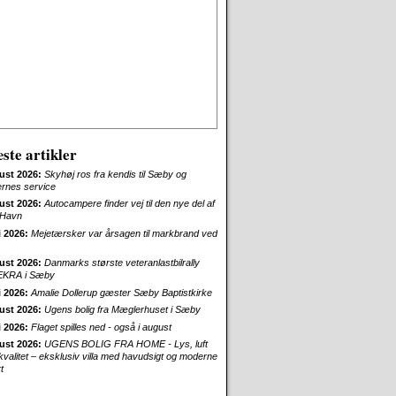
ste artikler
ust 2026:
Skyhøj ros fra kendis til Sæby og
ernes service
ust 2026:
Autocampere finder vej til den nye del af
Havn
i 2026:
Mejetærsker var årsagen til markbrand ved
ust 2026:
Danmarks største veteranlastbilrally
EKRA i Sæby
i 2026:
Amalie Dollerup gæster Sæby Baptistkirke
ust 2026:
Ugens bolig fra Mæglerhuset i Sæby
i 2026:
Flaget spilles ned - også i august
ust 2026:
UGENS BOLIG FRA HOME - Lys, luft
skvalitet – eksklusiv villa med havudsigt og moderne
t