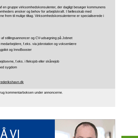
af en gruppe virksomhedskonsulenter, der dagligt besøger kommunens
somheders ønsker og behov for arbejdskraft. I fællesskab med
 frem til mulige tiltag. Virksomhedskonsulenterne er specialiserede i
else af stillingsannoncer og CV-udsøgning på Jobnet
edarbejdere, f.eks. via jobrotation og voksenlære
agpilot og InnoBooster
dsevne, f.eks. i fleksjob eller skånejob
 med sygdom
rederikshavn.dk
 brug kommentarboksen under annoncerne.