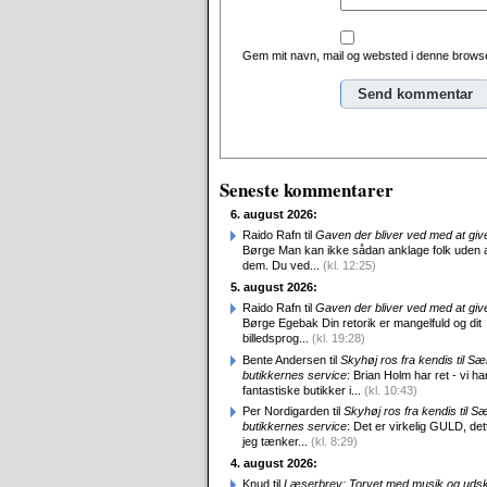
Gem mit navn, mail og websted i denne browse
Alternative:
Seneste kommentarer
6. august 2026:
Raido Rafn til
Gaven der bliver ved med at giv
Børge Man kan ikke sådan anklage folk uden 
dem. Du ved...
(kl. 12:25)
5. august 2026:
Raido Rafn til
Gaven der bliver ved med at giv
Børge Egebak Din retorik er mangelfuld og dit
billedsprog...
(kl. 19:28)
Bente Andersen til
Skyhøj ros fra kendis til S
butikkernes service
: Brian Holm har ret - vi ha
fantastiske butikker i...
(kl. 10:43)
Per Nordigarden til
Skyhøj ros fra kendis til S
butikkernes service
: Det er virkelig GULD, det
jeg tænker...
(kl. 8:29)
4. august 2026:
Knud til
Læserbrev: Torvet med musik og uds