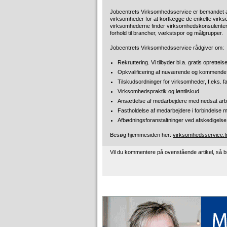
Jobcentrets Virksomhedsservice er bemandet 
virksomheder for at kortlægge de enkelte virk
virksomhederne finder virksomhedskonsulenterne
forhold til brancher, vækstspor og målgrupper.
Jobcentrets Virksomhedsservice rådgiver om:
Rekruttering. Vi tilbyder bl.a. gratis oprett
Opkvalificering af nuværende og kommende m
Tilskudsordninger for virksomheder, f.eks. f
Virksomhedspraktik og løntilskud
Ansættelse af medarbejdere med nedsat arbej
Fastholdelse af medarbejdere i forbindelse
Afbødningsforanstaltninger ved afskedigelse
Besøg hjemmesiden her:
virksomhedsservice.f
Vil du kommentere på ovenstående artikel, så