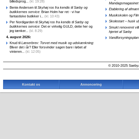
billedsprog...
(kl. 19:28)
Mandagsmagasinet
Bente Andersen til
Skyhøj ros fra kendis til Sæby og
Etablering af afmæ
butikkernes service
: Brian Holm har ret - vi har
Musikskolen og Fil
fantastiske butikker i...
(kl. 10:43)
Skolestart – husk uly
Per Nordigarden til
Skyhøj ros fra kendis til Sæby og
butikkernes service
: Det er virkelig GULD, dette her og
Smukt renoveret vill
jeg tænker...
(kl. 8:29)
hjertet af Sæby
4. august 2026:
Vandforsyningsplan 
Knud til
Læserbrev: Torvet med musik og udskænkning
:
Bliver det i år? Eller forsvinder sagen bare i løbet af
vinteren...
(kl. 12:05)
© 2010-2025 SaebyA
Kontakt os
Annoncering