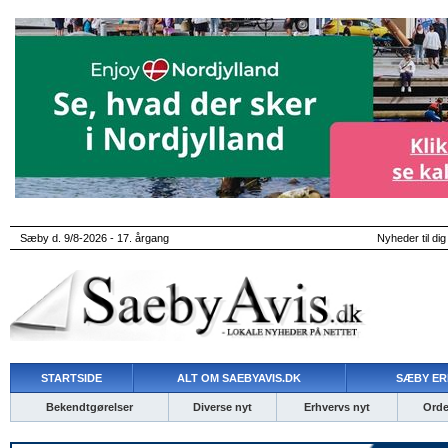
Sæby d. 9/8-2026 - 17. årgang
Nyheder til dig
STARTSIDE
ALT OM SAEBYAVIS.DK
SÆBY ER
Bekendtgørelser
Diverse nyt
Erhvervs nyt
Ordet