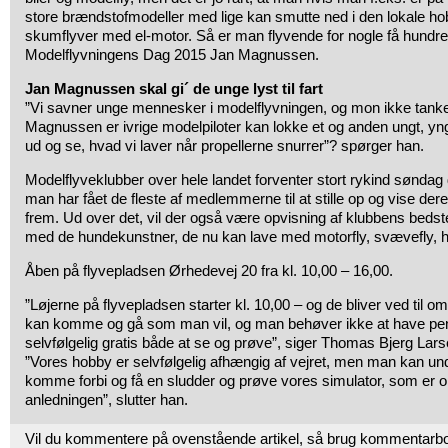
store brændstofmodeller med lige kan smutte ned i den lokale h
skumflyver med el-motor. Så er man flyvende for nogle få hundred
Modelflyvningens Dag 2015 Jan Magnussen.
Jan Magnussen skal gi´ de unge lyst til fart
”Vi savner unge mennesker i modelflyvningen, og mon ikke tank
Magnussen er ivrige modelpiloter kan lokke et og anden ungt, yn
ud og se, hvad vi laver når propellerne snurrer”? spørger han.
Modelflyveklubber over hele landet forventer stort rykind søndag
man har fået de fleste af medlemmerne til at stille op og vise d
frem. Ud over det, vil der også være opvisning af klubbens bedste
med de hundekunstner, de nu kan lave med motorfly, svævefly, he
Åben på flyvepladsen Ørhedevej 20 fra kl. 10,00 – 16,00.
”Løjerne på flyvepladsen starter kl. 10,00 – og de bliver ved til om
kan komme og gå som man vil, og man behøver ikke at have pe
selvfølgelig gratis både at se og prøve”, siger Thomas Bjerg Lar
”Vores hobby er selvfølgelig afhængig af vejret, men man kan u
komme forbi og få en sludder og prøve vores simulator, som er opst
anledningen”, slutter han.
Vil du kommentere på ovenstående artikel, så brug kommentarb