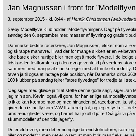
Jan Magnussen i front for ”Modelflyv
3. september 2015 - kl. 8:44 - af
Henrik Christensen (web-redakt
Sæby Modelflyve Klub holder ”Modelflyvningens Dag” på flyvepl
søndag den 6. september med masser af flyvning og gratis tilbud
Danmarks bedste racerkører, Jan Magnussen, elsker som alle véd,
og skrappe manøv­re. Hvad der for mange sikkert er en velbevar
ikke bare elsker hurtige biler men også modelflyvere. I de ledige
tidskørsler, testkørsler og i den øvrige ventetid på verdens store
sammen med mange af sine kolleger med at tumle et modelfly. 
tøven ja til også at indtage pole position, når Danmarks cirka 360
100 klubber på søndag fejrer ”store flyvedage” for tredje år i træk.
”Jeg siger med glæde ja til at støtte denne gode sag”, siger Jan
jeg min søn, Kevin, også vil gøre, for han er lige så modelflyvetos
jo ikke kan kæmpe mod og med hinanden på racerbanen, ja, så gør
giver den i sine fly som WW II-allieret pilot, og jeg er tysker – det
omstændigheder være, og barnet har jo altid jo ret! Så går vi på v
skummodeller af den tids jagerfly.
De er eldrevne, men det er nu rigtige brændstofmotorer, som jeg 
biler og modelfly, men det er jo rart, at man hvis man f.eks. er p