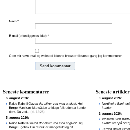
Navn
*
E-mail (offentliggøres ikke)
*
Gem mit navn, mail og websted i denne browser til næste gang jeg kommenterer.
Alternative:
Seneste kommentarer
Seneste artikler
6. august 2026:
9. august 2026:
Raido Rafn til
Gaven der bliver ved med at give!
: Hej
Nordjyske Bank opjus
Børge Man kan ikke sådan anklage folk uden at kende
kunder
dem. Du ved...
(kl. 12:25)
8. august 2026:
5. august 2026:
Western Girls trod
Raido Rafn til
Gaven der bliver ved med at give!
: Hej
skabte fest på Sæb
Børge Egebak Din retorik er mangelfuld og dit
Jørgen Anker Simon