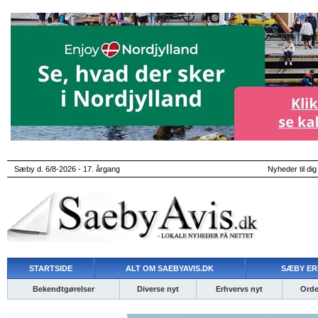
Sæby d. 6/8-2026 - 17. årgang
Nyheder til dig
STARTSIDE
ALT OM SAEBYAVIS.DK
SÆBY ER
Bekendtgørelser
Diverse nyt
Erhvervs nyt
Ordet