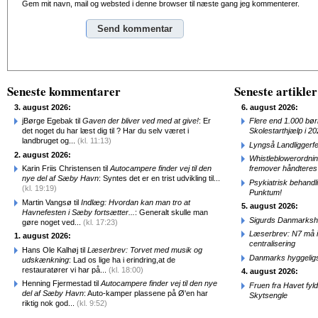
Gem mit navn, mail og websted i denne browser til næste gang jeg kommenterer.
Alternative:
Seneste kommentarer
Seneste artikler
3. august 2026:
6. august 2026:
jBørge Egebak til
Gaven der bliver ved med at give!
: Er
Flere end 1.000 bø
det noget du har læst dig til ? Har du selv været i
Skolestarthjælp i 2
landbruget og...
(kl. 11:13)
Lyngså Landliggerf
2. august 2026:
Whistleblowerordni
Karin Friis Christensen til
Autocampere finder vej til den
fremover håndteres
nye del af Sæby Havn
: Syntes det er en trist udvikling til...
Psykiatrisk behandl
(kl. 19:19)
Punktum!
Martin Vangsø til
Indlæg: Hvordan kan man tro at
5. august 2026:
Havnefesten i Sæby fortsætter...
: Generalt skulle man
Sigurds Danmarkshi
gøre noget ved...
(kl. 17:23)
Læserbrev: N7 må ik
1. august 2026:
centralisering
Hans Ole Kalhøj til
Læserbrev: Torvet med musik og
Danmarks hyggelig
udskænkning
: Lad os lige ha i erindring,at de
restauratører vi har på...
(kl. 18:00)
4. august 2026:
Henning Fjermestad til
Autocampere finder vej til den nye
Fruen fra Havet fyl
del af Sæby Havn
: Auto-kamper plassene på Ø'en har
Skytsengle
riktig nok god...
(kl. 9:52)