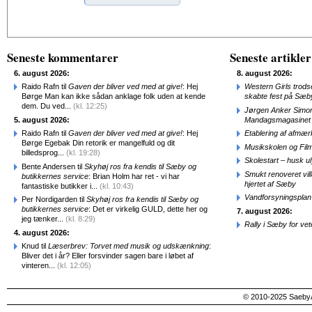
Alternative:
Seneste kommentarer
Seneste artikler
6. august 2026:
8. august 2026:
Raido Rafn til
Gaven der bliver ved med at give!
: Hej
Western Girls trod
Børge Man kan ikke sådan anklage folk uden at kende
skabte fest på Sæb
dem. Du ved...
(kl. 12:25)
Jørgen Anker Simon
5. august 2026:
Mandagsmagasinet
Raido Rafn til
Gaven der bliver ved med at give!
: Hej
Etablering af afmæ
Børge Egebak Din retorik er mangelfuld og dit
Musikskolen og Fil
billedsprog...
(kl. 19:28)
Skolestart – husk uly
Bente Andersen til
Skyhøj ros fra kendis til Sæby og
Smukt renoveret vill
butikkernes service
: Brian Holm har ret - vi har
hjertet af Sæby
fantastiske butikker i...
(kl. 10:43)
Vandforsyningsplan 
Per Nordigarden til
Skyhøj ros fra kendis til Sæby og
butikkernes service
: Det er virkelig GULD, dette her og
7. august 2026:
jeg tænker...
(kl. 8:29)
Rally i Sæby for vet
4. august 2026:
Knud til
Læserbrev: Torvet med musik og udskænkning
:
Bliver det i år? Eller forsvinder sagen bare i løbet af
vinteren...
(kl. 12:05)
© 2010-2025 SaebyA