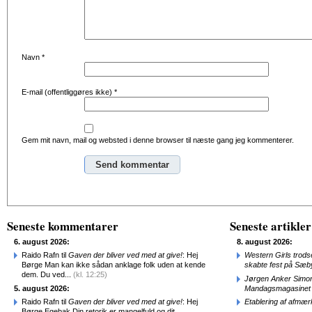
Navn
*
E-mail (offentliggøres ikke)
*
Gem mit navn, mail og websted i denne browser til næste gang jeg kommenterer.
Alternative:
Seneste kommentarer
Seneste artikler
6. august 2026:
8. august 2026:
Raido Rafn til
Gaven der bliver ved med at give!
: Hej
Western Girls trod
Børge Man kan ikke sådan anklage folk uden at kende
skabte fest på Sæb
dem. Du ved...
(kl. 12:25)
Jørgen Anker Simon
5. august 2026:
Mandagsmagasinet
Raido Rafn til
Gaven der bliver ved med at give!
: Hej
Etablering af afmæ
Børge Egebak Din retorik er mangelfuld og dit