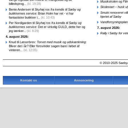
Musikskolen og Fil
billedsprog...
(kl. 19:28)
Skolestart – husk uly
Bente Andersen til
Skyhøj ros fra kendis til Sæby og
Smukt renoveret vill
butikkernes service
: Brian Holm har ret - vi har
hjertet af Sæby
fantastiske butikker i...
(kl. 10:43)
Vandforsyningsplan 
Per Nordigarden til
Skyhøj ros fra kendis til Sæby og
butikkernes service
: Det er virkelig GULD, dette her og
7. august 2026:
jeg tænker...
(kl. 8:29)
Rally i Sæby for vet
4. august 2026:
Knud til
Læserbrev: Torvet med musik og udskænkning
:
Bliver det i år? Eller forsvinder sagen bare i løbet af
vinteren...
(kl. 12:05)
© 2010-2025 SaebyA
Kontakt os
Annoncering