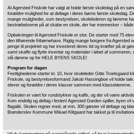
At Agersted Friskole har valgt at holde første skoledag på en sønda
forældre mulighed for at deltage i deres børns første skoledag. De
mange muligheder, som bestyrelsen, skolelederen og lærerne har v
bestræbelserne på at skabe en skole, der har mennesker – både
Opbakningen til Agersted Friskole er stor. De starter med 75 eleve
den tilhørende fribørnehave. Rigtig mange borgere fra Agersted o
penge til projektet og har investeret deres tid og kræfter på at gø
samt skaffe og flytte inventar og materialer i løbet af sommeren,
slå dørene op for HELE BYENS SKOLE!
Program for dagen
Festlighederne starter kl. 10, hvor skoleleder Gitte Troelsgaard kl
Friskole, og bestyrelsesformand Jakob Hassingboe vil holde tale. 
elever og forældre i deres klasser sammen med klasselærerne.
Friskolen er vært for rundstykker og kaffe, og der vil være aktivit
Kom endelig og deltag i festen! Agersted Garden spiller, byen vil 
flagallé. Skolen regner med, at min. 300 gæster vil deltage og bl
Brønderslev Kommune Mikael Klitgaard har takket ja til invitation
Vil du kommentere på ovenstående artikel, så brug kommentarb