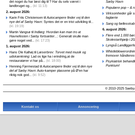
det noget du har læst dig til ? Har du selv været i
Sæby Havn
landbruget og...
(kl. 11:13)
Populære pop – & 
2. august 2026:
Virksomheder går 
Karin Friis Christensen til
Autocampere finder vej til den
faglærte
nye del af Sæby Havn
: Syntes det er en trist udvikling til...
Sang og fællesskab
(kl. 19:19)
6. august 2026:
Martin Vangsø til
Indlæg: Hvordan kan man tro at
Flere end 1.000 bø
Havnefesten i Sæby fortsætter...
: Generalt skulle man
Skolestarthjælp i 2
gøre noget ved...
(kl. 17:23)
Lyngså Landliggerf
1. august 2026:
Whistleblowerordni
Hans Ole Kalhøj til
Læserbrev: Torvet med musik og
fremover håndteres
udskænkning
: Lad os lige ha i erindring,at de
restauratører vi har på...
(kl. 18:00)
Psykiatrisk behandl
Punktum!
Henning Fjermestad til
Autocampere finder vej til den nye
del af Sæby Havn
: Auto-kamper plassene på Ø'en har
riktig nok god...
(kl. 9:52)
© 2010-2025 SaebyA
Kontakt os
Annoncering