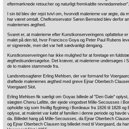
eftermørknede retoucher og naturligt fremkaldte revnedannelser”
I sin tid blev der rejst tvivl om, hvorvidt malerierne var ægte, da m
har været omtalt. Chefkonservator Søren Bernsted blev derfor 
maleriernes ægthed.
Svaret er, at malerierne efter Kunstkonserveringens opfattelse er 
malet på den tid, hvor Francisco Goya og Peter Paul Rubens leve
er signerede, men det var helt sædvanligt dengang.
Kunstkonserveringen har ikke mulighed for at foretage en fuldst
ægthedsundersøgelse. Det kræver, at malerierne undersøges i S
de to malere stammede fra.
Landsretssagfører Erling Mehlsen, der var formand for Voergaard
drøftede maleriernes ægthed med greve Ejnar Oberbech Clausen, 
Voergaard Slot.
Erling Mehlsen fik særligt om Goyas billede af ”Den Gale” oplyst, a
slægten Chenu Lafitte, der ejede vingodset Mille-Secousses i B
opholdte sig som frivillig flygtning i Bordeaux fra 1826 til 1828 
oplyse, at maleriet var købt af familien i denne periode og havde v
da. Billedet hang på Mille-Secousses, da Ejnar Oberbech Clausen
og Ejnar Oberbech Clausen tog billedet med til Voergaard, da han fly