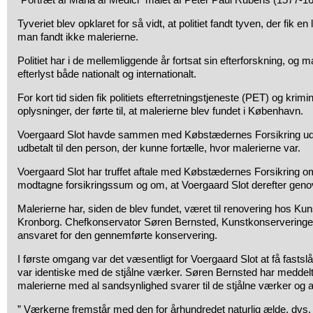
Tyveriet blev opklaret for så vidt, at politiet fandt tyven, der fik
man fandt ikke malerierne.
Politiet har i de mellemliggende år fortsat sin efterforskning, og 
efterlyst både nationalt og internationalt.
For kort tid siden fik politiets efterretningstjeneste (PET) og krimina
oplysninger, der førte til, at malerierne blev fundet i København.
Voergaard Slot havde sammen med Købstædernes Forsikring udlo
udbetalt til den person, der kunne fortælle, hvor malerierne var.
Voergaard Slot har truffet aftale med Købstædernes Forsikring om
modtagne forsikringssum og om, at Voergaard Slot derefter geno
Malerierne har, siden de blev fundet, været til renovering hos Ku
Kronborg. Chefkonservator Søren Bernsted, Kunstkonserveringen
ansvaret for den gennemførte konservering.
I første omgang var det væsentligt for Voergaard Slot at få fastsl
var identiske med de stjålne værker. Søren Bernsted har meddelt
malerierne med al sandsynlighed svarer til de stjålne værker og a
” Værkerne fremstår med den for århundredet naturlig ælde, dvs. g