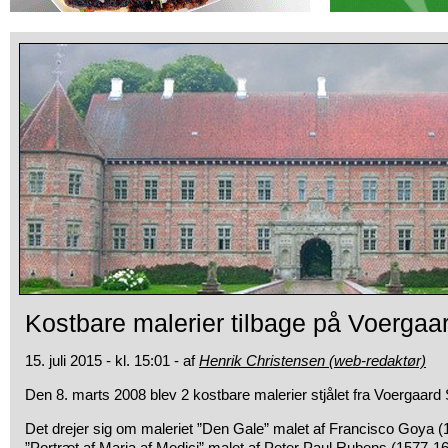
Kostbare malerier tilbage på Voergaa
15. juli 2015 - kl. 15:01 - af
Henrik Christensen (web-redaktør)
Den 8. marts 2008 blev 2 kostbare malerier stjålet fra Voergaard 
Det drejer sig om maleriet ”Den Gale” malet af Francisco Goya 
”Portræt af Maria af Medici” malet af Peter Paul Rubens (1577-16