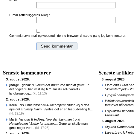
Navn
*
E-mail (offentliggøres ikke)
*
Gem mit navn, mail og websted i denne browser til næste gang jeg kommenterer.
Alternative:
Seneste kommentarer
Seneste artikler
3. august 2026:
6. august 2026:
jBørge Egebak til
Gaven der bliver ved med at give!
: Er
Flere end 1.000 bø
det noget du har læst dig til ? Har du selv været i
Skolestarthjælp i 2
landbruget og...
(kl. 11:13)
Lyngså Landliggerf
2. august 2026:
Whistleblowerordni
Karin Friis Christensen til
Autocampere finder vej til den
fremover håndteres
nye del af Sæby Havn
: Syntes det er en trist udvikling til...
Psykiatrisk behandl
(kl. 19:19)
Punktum!
Martin Vangsø til
Indlæg: Hvordan kan man tro at
5. august 2026:
Havnefesten i Sæby fortsætter...
: Generalt skulle man
Sigurds Danmarkshi
gøre noget ved...
(kl. 17:23)
Læserbrev: N7 må ik
1. august 2026: