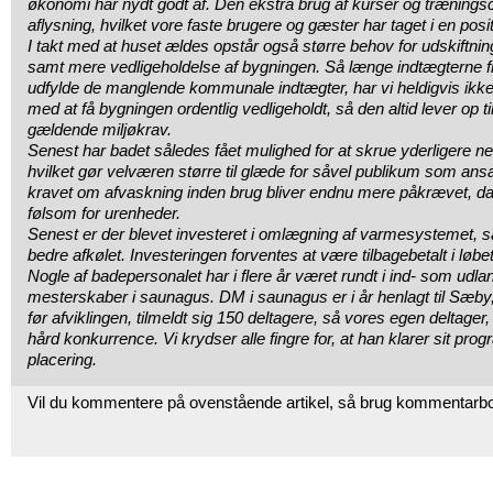
økonomi har nydt godt af. Den ekstra brug af kurser og træning
aflysning, hvilket vore faste brugere og gæster har taget i en posi
I takt med at huset ældes opstår også større behov for udskiftni
samt mere vedligeholdelse af bygningen. Så længe indtægterne f
udfylde de manglende kommunale indtægter, har vi heldigvis ikke 
med at få bygningen ordentlig vedligeholdt, så den altid lever op ti
gældende miljøkrav.
Senest har badet således fået mulighed for at skrue yderligere ne
hvilket gør velværen større til glæde for såvel publikum som ansa
kravet om afvaskning inden brug bliver endnu mere påkrævet, d
følsom for urenheder.
Senest er der blevet investeret i omlægning af varmesystemet, s
bedre afkølet. Investeringen forventes at være tilbagebetalt i løbet 
Nogle af badepersonalet har i flere år været rundt i ind- som udlan
mesterskaber i saunagus. DM i saunagus er i år henlagt til Sæby,
før afviklingen, tilmeldt sig 150 deltagere, så vores egen deltager
hård konkurrence. Vi krydser alle fingre for, at han klarer sit progra
placering.
Vil du kommentere på ovenstående artikel, så brug kommentarb