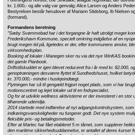
kr. 1.600,- og alle valg var genvalg: Alice Larsen og Anders Peders
Bestyrelsen består herudover af Mariann Stidsborg, Ib Nielse
(formand).
Formandens beretning
”Sæby Svømmebad har i det forgangne år haft utroligt meget k
Frederikshavn Kommune, specielt omkring indgåelse af en nyoprett
brugt megen tid på, ligeledes er der, efter kommunens ønske, ble
virksomhedsplan.
Booking af lokaler i Manegen sker nu via det nye WinKAS booki
det gamle Planbook.
Driftstilskuddet er igen blevet reduceret fra i år med kr. 82.000, o
genoptræningen desværre flyttet til Sundhedshuset, hvilket bety
kr. 370.000,- mindre i huslejeindtægt.
Flytningen har så til gengæld frigjort noget plads, som vi har brug
motionscentret og lejet lokaler ud til en fodspecialist.
Og for at udvikle wellness aktivisterne er der investeret i en st
tilhørende udemiljø.
2014 startede med indførelse af nyt adgangskontrolsystem, som 
indkøringsvanskeligheder nu fungerer godt. Det nye system mul
fleksible pris- og betalingsmetoder.
Efter at Martec har fået etableret 5 m tårnet, som supplerer helikop
den maritime sikkerhedsuddannelse, er antallet af deres kurser fo