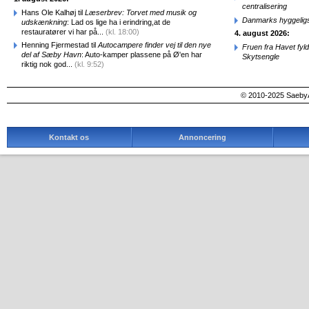
centralisering
Hans Ole Kalhøj til
Læserbrev: Torvet med musik og
Danmarks hyggelig
udskænkning
: Lad os lige ha i erindring,at de
restauratører vi har på...
(kl. 18:00)
4. august 2026:
Henning Fjermestad til
Autocampere finder vej til den nye
Fruen fra Havet fyl
del af Sæby Havn
: Auto-kamper plassene på Ø'en har
Skytsengle
riktig nok god...
(kl. 9:52)
© 2010-2025 SaebyA
Kontakt os
Annoncering