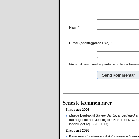
Navn
*
E-mail (offentliggøres ikke)
*
Gem mit navn, mail og websted i denne browse
Alternative:
Seneste kommentarer
3. august 2026:
jBørge Egebak til
Gaven der bliver ved med at 
det noget du har læst dig til ? Har du selv være
landbruget og...
(kl. 11:13)
2. august 2026:
Karin Friis Christensen til
Autocampere finder ve