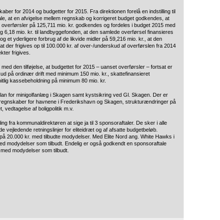
r for 2014 og budgetter for 2015. Fra direktionen forelå en indstilling til
e, at en afvigelse mellem regnskab og korrigeret budget godkendes, at
e overførsler på 125,711 mio. kr. godkendes og fordeles i budget 2015 med
æg og 6,18 mio. kr. til landbyggefonden, at den samlede overførsel finansieres
g et yderligere forbrug af de likvide midler på 59,216 mio. kr., at den
 der frigives op til 100.000 kr. af over-/underskud af overførslen fra 2014
kter frigives.
med den tilføjelse, at budgettet for 2015 – uanset overførsler – fortsat er
d på ordinær drift med minimum 150 mio. kr., skattefinansieret
tlig kassebeholdning på minimum 80 mio. kr.
lan for minigolfanlæg i Skagen samt kystsikring ved Gl. Skagen. Der er
sregnskaber for havnene i Frederikshavn og Skagen, strukturændringer på
vedtagelse af boligpolitik m.v.
ing fra kommunaldirektøren at sige ja til 3 sponsoraftaler. De sker i alle
e vejledende retningslinjer for eliteidræt og af afsatte budgetbeløb.
å 20.000 kr. med tilbudte modydelser. Med Elite Nord ang. White Hawks i
ed modydelser som tilbudt. Endelig er også godkendt en sponsoraftale
 med modydelser som tilbudt.