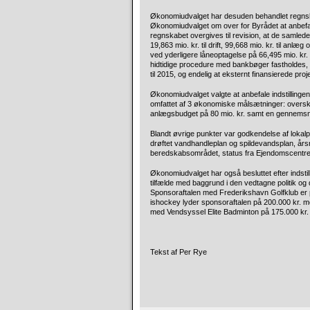
Økonomiudvalget har desuden behandlet regnskabe
Økonomiudvalget om over for Byrådet at anbefal
regnskabet overgives til revision, at de samled
19,863 mio. kr. til drift, 99,668 mio. kr. til anl
ved yderligere låneoptagelse på 66,495 mio. kr. o
hidtidige procedure med bankbøger fastholdes, at
til 2015, og endelig at eksternt finansierede proje
Økonomiudvalget valgte at anbefale indstillingen 
omfattet af 3 økonomiske målsætninger: oversku
anlægsbudget på 80 mio. kr. samt en gennemsni
Blandt øvrige punkter var godkendelse af lokalp
drøftet vandhandleplan og spildevandsplan, år
beredskabsområdet, status fra Ejendomscentret, 
Økonomiudvalget har også besluttet efter indstill
tilfælde med baggrund i den vedtagne politik og d
Sponsoraftalen med Frederikshavn Golfklub er p
ishockey lyder sponsoraftalen på 200.000 kr. m
med Vendsyssel Elite Badminton på 175.000 kr.
Tekst af Per Rye