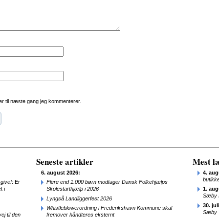
r til næste gang jeg kommenterer.
Seneste artikler
Mest læ
6. august 2026:
4. aug
butikk
give!
: Er
Flere end 1.000 børn modtager Dansk Folkehjælps
t i
Skolestarthjælp i 2026
1. aug
Sæby 
Lyngså Landliggerfest 2026
30. jul
Whistleblowerordning i Frederikshavn Kommune skal
Sæby
j til den
fremover håndteres eksternt