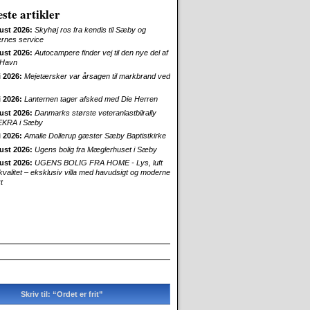
ste artikler
ust 2026:
Skyhøj ros fra kendis til Sæby og
ernes service
ust 2026:
Autocampere finder vej til den nye del af
Havn
i 2026:
Mejetærsker var årsagen til markbrand ved
i 2026:
Lanternen tager afsked med Die Herren
ust 2026:
Danmarks største veteranlastbilrally
EKRA i Sæby
i 2026:
Amalie Dollerup gæster Sæby Baptistkirke
ust 2026:
Ugens bolig fra Mæglerhuset i Sæby
ust 2026:
UGENS BOLIG FRA HOME - Lys, luft
skvalitet – eksklusiv villa med havudsigt og moderne
t
Skriv til: “Ordet er frit”