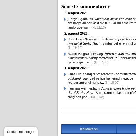
Seneste kommentarer
3. august 2026:
jBørge Egebak til
Gaven der bliver ved med at 
det noget du har læst dig til ? Har du selv være
landbruget og...
(kl. 11:13)
2. august 2026:
Karin Friis Christensen til
Autocampere finder ve
nye del af Sæby Havn
: Syntes det er en trist udv
(kl. 19:19)
Martin Vangsø til
Indlæg: Hvordan kan man tro
Havnefesten i Sæby fortsætter...
: Generalt sk
gøre noget ved...
(kl. 17:23)
1. august 2026:
Hans Ole Kalhøj til
Læserbrev: Torvet med mu
udskænkning
: Lad os lige ha i erindring,at de
restauratører vi har på...
(kl. 18:00)
Henning Fjermestad til
Autocampere finder vej 
del af Sæby Havn
: Auto-kamper plassene på 
riktig nok god...
(kl. 9:52)
Kontakt os
Cookie-indstillinger