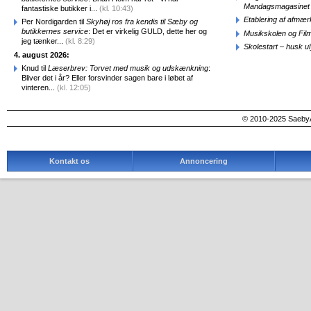
Mandagsmagasinet
fantastiske butikker i...
(kl. 10:43)
Etablering af afmæ
Per Nordigarden til
Skyhøj ros fra kendis til Sæby og
butikkernes service
: Det er virkelig GULD, dette her og
Musikskolen og Fil
jeg tænker...
(kl. 8:29)
Skolestart – husk uly
4. august 2026:
Knud til
Læserbrev: Torvet med musik og udskænkning
:
Bliver det i år? Eller forsvinder sagen bare i løbet af
vinteren...
(kl. 12:05)
© 2010-2025 SaebyA
Kontakt os
Annoncering