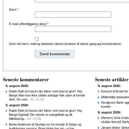
Navn
*
E-mail (offentliggøres ikke)
*
Gem mit navn, mail og websted i denne browser til næste gang jeg kommenterer.
Alternative:
Seneste kommentarer
Seneste artikler
6. august 2026:
9. august 2026:
Raido Rafn til
Gaven der bliver ved med at give!
: Hej
Koncert til fordel f
Børge Man kan ikke sådan anklage folk uden at kende
Midlertidig repara
dem. Du ved...
(kl. 12:25)
Nordjyske Bank opjus
5. august 2026:
kunder
Raido Rafn til
Gaven der bliver ved med at give!
: Hej
8. august 2026:
Børge Egebak Din retorik er mangelfuld og dit
Western Girls trod
billedsprog...
(kl. 19:28)
skabte fest på Sæb
Bente Andersen til
Skyhøj ros fra kendis til Sæby og
Jørgen Anker Simon
butikkernes service
: Brian Holm har ret - vi har