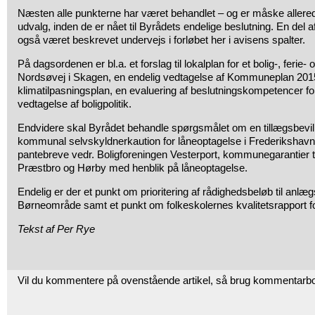
Næsten alle punkterne har været behandlet – og er måske allerede
udvalg, inden de er nået til Byrådets endelige beslutning. En del a
også været beskrevet undervejs i forløbet her i avisens spalter.
På dagsordenen er bl.a. et forslag til lokalplan for et bolig-, ferie-
Nordsøvej i Skagen, en endelig vedtagelse af Kommuneplan 201
klimatilpasningsplan, en evaluering af beslutningskompetencer fo
vedtagelse af boligpolitik.
Endvidere skal Byrådet behandle spørgsmålet om en tillægsbevillin
kommunal selvskyldnerkaution for låneoptagelse i Frederikshav
pantebreve vedr. Boligforeningen Vesterport, kommunegarantier 
Præstbro og Hørby med henblik på låneoptagelse.
Endelig er der et punkt om prioritering af rådighedsbeløb til anlæg
Børneområde samt et punkt om folkeskolernes kvalitetsrapport f
Tekst af Per Rye
Vil du kommentere på ovenstående artikel, så brug kommentarb