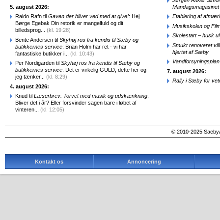
5. august 2026:
Mandagsmagasinet
Raido Rafn til
Gaven der bliver ved med at give!
: Hej
Etablering af afmæ
Børge Egebak Din retorik er mangelfuld og dit
Musikskolen og Fil
billedsprog...
(kl. 19:28)
Skolestart – husk uly
Bente Andersen til
Skyhøj ros fra kendis til Sæby og
Smukt renoveret vill
butikkernes service
: Brian Holm har ret - vi har
hjertet af Sæby
fantastiske butikker i...
(kl. 10:43)
Vandforsyningsplan 
Per Nordigarden til
Skyhøj ros fra kendis til Sæby og
butikkernes service
: Det er virkelig GULD, dette her og
7. august 2026:
jeg tænker...
(kl. 8:29)
Rally i Sæby for vet
4. august 2026:
Knud til
Læserbrev: Torvet med musik og udskænkning
:
Bliver det i år? Eller forsvinder sagen bare i løbet af
vinteren...
(kl. 12:05)
© 2010-2025 SaebyA
Kontakt os
Annoncering