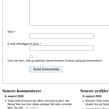
Navn
*
E-mail (offentliggøres ikke)
*
Gem mit navn, mail og websted i denne browser til næste gang jeg kommenterer.
Alternative:
Seneste kommentarer
Seneste artikler
6. august 2026:
8. august 2026:
Raido Rafn til
Gaven der bliver ved med at give!
: Hej
Western Girls trod
Børge Man kan ikke sådan anklage folk uden at kende
skabte fest på Sæb
dem. Du ved...
(kl. 12:25)
Jørgen Anker Simon