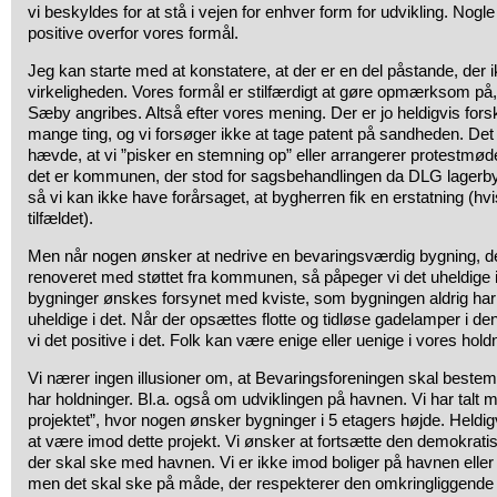
vi beskyldes for at stå i vejen for enhver form for udvikling. Nog
positive overfor vores formål.
Jeg kan starte med at konstatere, at der er en del påstande, der i
virkeligheden. Vores formål er stilfærdigt at gøre opmærksom på, 
Sæby angribes. Altså efter vores mening. Der er jo heldigvis forske
mange ting, og vi forsøger ikke at tage patent på sandheden. Det 
hævde, at vi ”pisker en stemning op” eller arrangerer protestmøder
det er kommunen, der stod for sagsbehandlingen da DLG lagerby
så vi kan ikke have forårsaget, at bygherren fik en erstatning (hv
tilfældet).
Men når nogen ønsker at nedrive en bevaringsværdig bygning, der
renoveret med støttet fra kommunen, så påpeger vi det uheldige 
bygninger ønskes forsynet med kviste, som bygningen aldrig har 
uheldige i det. Når der opsættes flotte og tidløse gadelamper i d
vi det positive i det. Folk kan være enige eller uenige i vores hold
Vi nærer ingen illusioner om, at Bevaringsforeningen skal beste
har holdninger. Bl.a. også om udviklingen på havnen. Vi har talt
projektet”, hvor nogen ønsker bygninger i 5 etagers højde. Heldigv
at være imod dette projekt. Vi ønsker at fortsætte den demokrat
der skal ske med havnen. Vi er ikke imod boliger på havnen eller
men det skal ske på måde, der respekterer den omkringliggende a