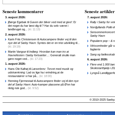
Seneste kommentarer
Seneste artikler
3. august 2026:
7. august 2026:
jBørge Egebak til
Gaven der bliver ved med at give!
: Er
Rally i Sæby for vet
det noget du har læst dig til ? Har du selv været i
Nordjyllands Politi 
landbruget og...
(kl. 11:13)
Sensommerkoncert o
2. august 2026:
Sæby Havn
Karin Friis Christensen til
Autocampere finder vej til den
Populære pop – & 
nye del af Sæby Havn
: Syntes det er en trist udvikling til...
Virksomheder går 
(kl. 19:19)
faglærte
Martin Vangsø til
Indlæg: Hvordan kan man tro at
Sang og fællesskab
Havnefesten i Sæby fortsætter...
: Generalt skulle man
gøre noget ved...
(kl. 17:23)
6. august 2026:
1. august 2026:
Flere end 1.000 bø
Skolestarthjælp i 2
Hans Ole Kalhøj til
Læserbrev: Torvet med musik og
udskænkning
: Lad os lige ha i erindring,at de
Lyngså Landliggerf
restauratører vi har på...
(kl. 18:00)
Henning Fjermestad til
Autocampere finder vej til den nye
del af Sæby Havn
: Auto-kamper plassene på Ø'en har
riktig nok god...
(kl. 9:52)
© 2010-2025 SaebyA