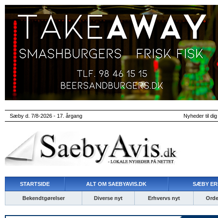
Sæby d. 7/8-2026 - 17. årgang
Nyheder til dig
STARTSIDE
ALT OM SAEBYAVIS.DK
SÆBY ER
Bekendtgørelser
Diverse nyt
Erhvervs nyt
Ordet