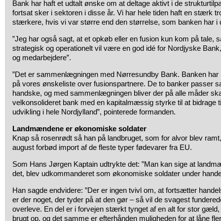
Bank har haft et udtalt ønske om at deltage aktivt i de strukturtil
fortsat sker i sektoren i disse år. Vi har hele tiden haft en stærk tro
stærkere, hvis vi var større end den størrelse, som banken har i 
”Jeg har også sagt, at et opkøb eller en fusion kun kom på tale, s
strategisk og operationelt vil være en god idé for Nordjyske Bank
og medarbejdere”.
”Det er sammenlægningen med Nørresundby Bank. Banken har i 
på vores ønskeliste over fusionspartnere. De to banker passer
handske, og med sammenlægningen bliver der på alle måder ska
velkonsolideret bank med en kapitalmæssig styrke til at bidrage 
udvikling i hele Nordjylland”, pointerede formanden.
Landmændene er økonomiske soldater
Knap så rosenrødt så han på landbruget, som for alvor blev ramt
august forbød import af de fleste typer fødevarer fra EU.
Som Hans Jørgen Kaptain udtrykte det: ”Man kan sige at landmæn
det, blev udkommanderet som økonomiske soldater under handel
Han sagde endvidere: ”Der er ingen tvivl om, at fortsætter handel
er der noget, der tyder på at den gør – så vil de svagest funde
overleve. En del er i forvejen stærkt tynget af en alt for stor gæld
brugt op, og det samme er efterhånden muligheden for at låne fle