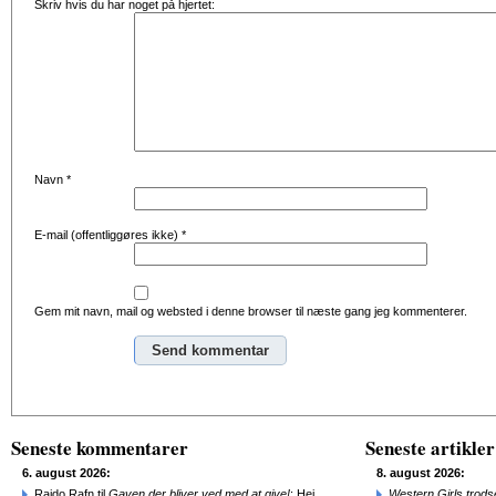
Skriv hvis du har noget på hjertet:
Navn
*
E-mail (offentliggøres ikke)
*
Gem mit navn, mail og websted i denne browser til næste gang jeg kommenterer.
Alternative:
Seneste kommentarer
Seneste artikler
6. august 2026:
8. august 2026:
Raido Rafn til
Gaven der bliver ved med at give!
: Hej
Western Girls trod