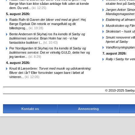
Børge Man kan ikke sådan anklage folk uden at kende
skabte fest på Sæb
dem. Du ved...
(kl. 12:25)
Jørgen Anker Simon
5. august 2026:
Mandagsmagasinet
Raido Rafn til
Gaven der bliver ved med at give!
: Hej
Etablering af afmæ
Børge Egebak Din retorik er mangelfuld og dit
Musikskolen og Fil
billedsprog...
(kl. 19:28)
Skolestart – husk uly
Bente Andersen til
Skyhøj ros fra kendis til Sæby og
Smukt renoveret vill
butikkernes service
: Brian Holm har ret - vi har
hjertet af Sæby
fantastiske butikker i...
(kl. 10:43)
Vandforsyningsplan 
Per Nordigarden til
Skyhøj ros fra kendis til Sæby og
butikkernes service
: Det er virkelig GULD, dette her og
7. august 2026:
jeg tænker...
(kl. 8:29)
Rally i Sæby for vet
4. august 2026:
Knud til
Læserbrev: Torvet med musik og udskænkning
:
Bliver det i år? Eller forsvinder sagen bare i løbet af
vinteren...
(kl. 12:05)
© 2010-2025 SaebyA
Kontakt os
Annoncering