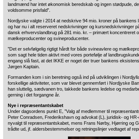
landmænd har intet økonomisk beredskab og ingen stødpude, de
voldsomme prisfald”.
Nordjyske valgte i 2014 at nedskrive 94 mio. kroner på banken
og har nu i alt reserveret nedskrivninger og kursnedskrivninge
dansk erhvervslandbrug på 281 mio. kr. – primært koncentreret 
mælkeproducenter og svineproducenter.
”Det er selvfølgelig rigtigt hårdt for både svineavlere og mælkepr
som sagt hele tiden aktivt med vores portefølje af landbrugskun
engang slå fast, at det IKKE er noget der truer bankens eksiste
Jørgen Kaptain.
Formanden kom i sin beretning også ind på udviklingen i Nordjy
forskellige aktiviteter, som var blevet gennemført i Nordjyske Ban
han sluttelig, sædvanen tro, takkede bankens ledelse og medarbej
gerning i det forgangne år.
Nye i repræsentantskabet
Under dagsordens punkt E, ”Valg af medlemmer til repræsentants
Peter Conradsen, Frederikshavn og advokat (L), juridisk- og HR
nyvalgt til repræsentantskabet, mens Frans Nørby, Hjørring og G
trådte ud, jf. aldersbestemmelser og retningslinjer vedtaget af r