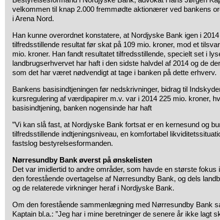
velkommen til knap 2.000 fremmødte aktionærer ved bankens or
i Arena Nord.
Han kunne overordnet konstatere, at Nordjyske Bank igen i 201
tilfredsstillende resultat før skat på 109 mio. kroner, mod et tilsv
mio. kroner. Han fandt resultatet tilfredsstillende, specielt set i ly
landbrugserhvervet har haft i den sidste halvdel af 2014 og de der
som det har været nødvendigt at tage i banken på dette erhverv.
Bankens basisindtjeningen før nedskrivninger, bidrag til Indskyd
kursregulering af værdipapirer m.v. var i 2014 225 mio. kroner, hv
basisindtjening, banken nogensinde har haft
”Vi kan slå fast, at Nordjyske Bank fortsat er en kernesund og b
tilfredsstillende indtjeningsniveau, en komfortabel likviditetssitua
fastslog bestyrelsesformanden.
Nørresundby Bank øverst på ønskelisten
Det var imidlertid to andre områder, som havde en største fokus i
den forestående overtagelse af Nørresundby Bank, og dels landbru
og de relaterede virkninger heraf i Nordjyske Bank.
Om den forestående sammenlægning med Nørresundby Bank s
Kaptain bl.a.: ”Jeg har i mine beretninger de senere år ikke lagt sk