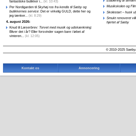
Etablering af afmæ
fantastiske butikker i...
(kl. 10:43)
Musikskolen og Fil
Per Nordigarden til
Skyhøj ros fra kendis til Sæby og
butikkernes service
: Det er virkelig GULD, dette her og
Skolestart – husk uly
jeg tænker...
(kl. 8:29)
Smukt renoveret vill
4. august 2026:
hjertet af Sæby
Knud til
Læserbrev: Torvet med musik og udskænkning
:
Bliver det i år? Eller forsvinder sagen bare i løbet af
vinteren...
(kl. 12:05)
© 2010-2025 SaebyA
Kontakt os
Annoncering