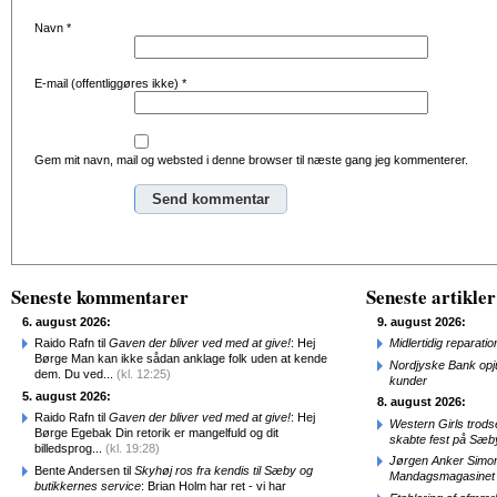
Navn
*
E-mail (offentliggøres ikke)
*
Gem mit navn, mail og websted i denne browser til næste gang jeg kommenterer.
Alternative:
Seneste kommentarer
Seneste artikler
6. august 2026:
9. august 2026:
Raido Rafn til
Gaven der bliver ved med at give!
: Hej
Midlertidig repara
Børge Man kan ikke sådan anklage folk uden at kende
Nordjyske Bank opjus
dem. Du ved...
(kl. 12:25)
kunder
5. august 2026:
8. august 2026:
Raido Rafn til
Gaven der bliver ved med at give!
: Hej
Western Girls trod
Børge Egebak Din retorik er mangelfuld og dit
skabte fest på Sæb
billedsprog...
(kl. 19:28)
Jørgen Anker Simon
Bente Andersen til
Skyhøj ros fra kendis til Sæby og
Mandagsmagasinet
butikkernes service
: Brian Holm har ret - vi har