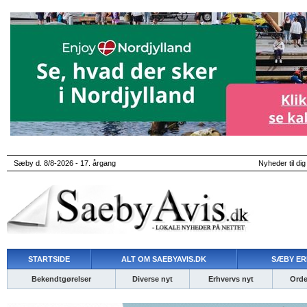
Sæby d. 8/8-2026 - 17. årgang
Nyheder til dig
STARTSIDE
ALT OM SAEBYAVIS.DK
SÆBY ER
Bekendtgørelser
Diverse nyt
Erhvervs nyt
Ordet