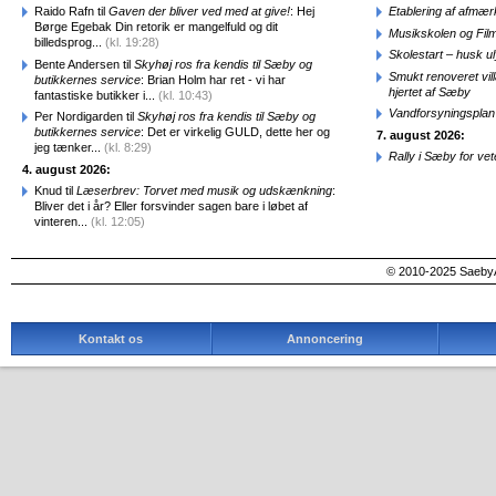
Raido Rafn til
Gaven der bliver ved med at give!
: Hej
Etablering af afmæ
Børge Egebak Din retorik er mangelfuld og dit
Musikskolen og Fil
billedsprog...
(kl. 19:28)
Skolestart – husk uly
Bente Andersen til
Skyhøj ros fra kendis til Sæby og
Smukt renoveret vill
butikkernes service
: Brian Holm har ret - vi har
hjertet af Sæby
fantastiske butikker i...
(kl. 10:43)
Vandforsyningsplan 
Per Nordigarden til
Skyhøj ros fra kendis til Sæby og
butikkernes service
: Det er virkelig GULD, dette her og
7. august 2026:
jeg tænker...
(kl. 8:29)
Rally i Sæby for vet
4. august 2026:
Knud til
Læserbrev: Torvet med musik og udskænkning
:
Bliver det i år? Eller forsvinder sagen bare i løbet af
vinteren...
(kl. 12:05)
© 2010-2025 SaebyA
Kontakt os
Annoncering