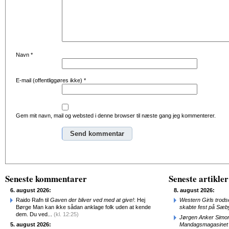
Navn
*
E-mail (offentliggøres ikke)
*
Gem mit navn, mail og websted i denne browser til næste gang jeg kommenterer.
Alternative:
Seneste kommentarer
Seneste artikler
6. august 2026:
8. august 2026:
Raido Rafn til
Gaven der bliver ved med at give!
: Hej
Western Girls trod
Børge Man kan ikke sådan anklage folk uden at kende
skabte fest på Sæb
dem. Du ved...
(kl. 12:25)
Jørgen Anker Simon
5. august 2026:
Mandagsmagasinet