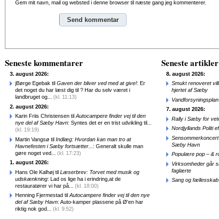
Gem mit navn, mail og websted i denne browser til næste gang jeg kommenterer.
Alternative:
Seneste kommentarer
Seneste artikler
3. august 2026:
8. august 2026:
jBørge Egebak til
Gaven der bliver ved med at give!
: Er
Smukt renoveret vill
det noget du har læst dig til ? Har du selv været i
hjertet af Sæby
landbruget og...
(kl. 11:13)
Vandforsyningsplan 
2. august 2026:
7. august 2026:
Karin Friis Christensen til
Autocampere finder vej til den
Rally i Sæby for vet
nye del af Sæby Havn
: Syntes det er en trist udvikling til...
Nordjyllands Politi 
(kl. 19:19)
Sensommerkoncert o
Martin Vangsø til
Indlæg: Hvordan kan man tro at
Sæby Havn
Havnefesten i Sæby fortsætter...
: Generalt skulle man
gøre noget ved...
(kl. 17:23)
Populære pop – & 
1. august 2026:
Virksomheder går 
faglærte
Hans Ole Kalhøj til
Læserbrev: Torvet med musik og
udskænkning
: Lad os lige ha i erindring,at de
Sang og fællesskab
restauratører vi har på...
(kl. 18:00)
Henning Fjermestad til
Autocampere finder vej til den nye
del af Sæby Havn
: Auto-kamper plassene på Ø'en har
riktig nok god...
(kl. 9:52)