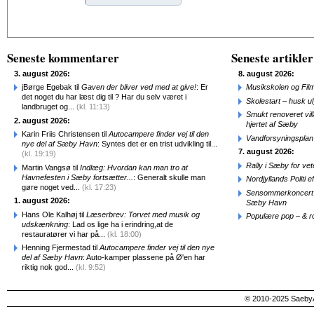
Alternative:
Seneste kommentarer
Seneste artikler
3. august 2026:
8. august 2026:
jBørge Egebak til
Gaven der bliver ved med at give!
: Er
Musikskolen og Fil
det noget du har læst dig til ? Har du selv været i
Skolestart – husk uly
landbruget og...
(kl. 11:13)
Smukt renoveret vill
2. august 2026:
hjertet af Sæby
Karin Friis Christensen til
Autocampere finder vej til den
Vandforsyningsplan 
nye del af Sæby Havn
: Syntes det er en trist udvikling til...
7. august 2026:
(kl. 19:19)
Rally i Sæby for vet
Martin Vangsø til
Indlæg: Hvordan kan man tro at
Havnefesten i Sæby fortsætter...
: Generalt skulle man
Nordjyllands Politi 
gøre noget ved...
(kl. 17:23)
Sensommerkoncert o
1. august 2026:
Sæby Havn
Hans Ole Kalhøj til
Læserbrev: Torvet med musik og
Populære pop – & 
udskænkning
: Lad os lige ha i erindring,at de
restauratører vi har på...
(kl. 18:00)
Henning Fjermestad til
Autocampere finder vej til den nye
del af Sæby Havn
: Auto-kamper plassene på Ø'en har
riktig nok god...
(kl. 9:52)
© 2010-2025 SaebyA