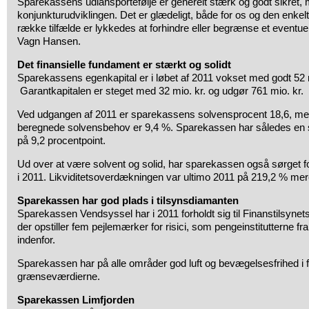
Sparekassens udlånsportefølje er generelt stærk og godt sikret, m
konjunkturudviklingen. Det er glædeligt, både for os og den enkelt
række tilfælde er lykkedes at forhindre eller begrænse et eventuelt
Vagn Hansen.
Det finansielle fundament er stærkt og solidt
Sparekassens egenkapital er i løbet af 2011 vokset med godt 52 mio
Garantkapitalen er steget med 32 mio. kr. og udgør 761 mio. kr.
Ved udgangen af 2011 er sparekassens solvensprocent 18,6, m
beregnede solvensbehov er 9,4 %. Sparekassen har således en 
på 9,2 procentpoint.
Ud over at være solvent og solid, har sparekassen også sørget fo
i 2011. Likviditetsoverdækningen var ultimo 2011 på 219,2 % mer
Sparekassen har god plads i tilsynsdiamanten
Sparekassen Vendsyssel har i 2011 forholdt sig til Finanstilsynet
der opstiller fem pejlemærker for risici, som pengeinstitutterne fr
indenfor.
Sparekassen har på alle områder god luft og bevægelsesfrihed i fo
grænseværdierne.
Sparekassen Limfjorden