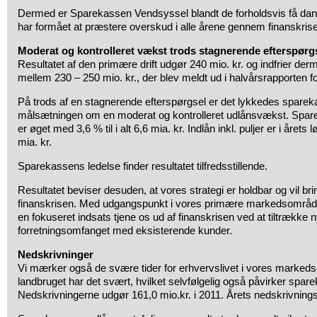
Dermed er Sparekassen Vendsyssel blandt de forholdsvis få dans
har formået at præstere overskud i alle årene gennem finanskris
Moderat og kontrolleret vækst trods stagnerende efterspørg
Resultatet af den primære drift udgør 240 mio. kr. og indfrier de
mellem 230 – 250 mio. kr., der blev meldt ud i halvårsrapporten f
På trods af en stagnerende efterspørgsel er det lykkedes spareka
målsætningen om en moderat og kontrolleret udlånsvækst. Spa
er øget med 3,6 % til i alt 6,6 mia. kr. Indlån inkl. puljer er i årets
mia. kr.
Sparekassens ledelse finder resultatet tilfredsstillende.
Resultatet beviser desuden, at vores strategi er holdbar og vil bri
finanskrisen. Med udgangspunkt i vores primære markedsområde
en fokuseret indsats tjene os ud af finanskrisen ved at tiltrækk
forretningsomfanget med eksisterende kunder.
Nedskrivninger
Vi mærker også de svære tider for erhvervslivet i vores marked
landbruget har det svært, hvilket selvfølgelig også påvirker spare
Nedskrivningerne udgør 161,0 mio.kr. i 2011. Årets nedskrivning