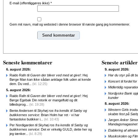
E-mail (offentliggøres ikke)
*
Gem mit navn, mail og websted i denne browser til næste gang jeg kommenterer.
Alternative:
Seneste kommentarer
Seneste artikler
6. august 2026:
9. august 2026:
Raido Rafn til
Gaven der bliver ved med at give!
: Hej
Har du styr på dit b
Børge Man kan ikke sådan anklage folk uden at kende
Koncert til fordel f
dem. Du ved...
(kl. 12:25)
Midlertidig repara
5. august 2026:
Nordjyske Bank opjus
Raido Rafn til
Gaven der bliver ved med at give!
: Hej
kunder
Børge Egebak Din retorik er mangelfuld og dit
8. august 2026:
billedsprog...
(kl. 19:28)
Western Girls trod
Bente Andersen til
Skyhøj ros fra kendis til Sæby og
skabte fest på Sæb
butikkernes service
: Brian Holm har ret - vi har
fantastiske butikker i...
(kl. 10:43)
Jørgen Anker Simon
Mandagsmagasinet
Per Nordigarden til
Skyhøj ros fra kendis til Sæby og
butikkernes service
: Det er virkelig GULD, dette her og
Etablering af afmæ
jeg tænker...
(kl. 8:29)
Musikskolen og Fil