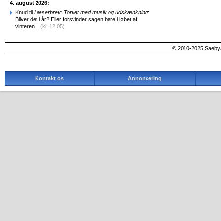
4. august 2026:
Knud til
Læserbrev: Torvet med musik og udskænkning
:
Bliver det i år? Eller forsvinder sagen bare i løbet af
vinteren...
(kl. 12:05)
© 2010-2025 SaebyA
Kontakt os
Annoncering