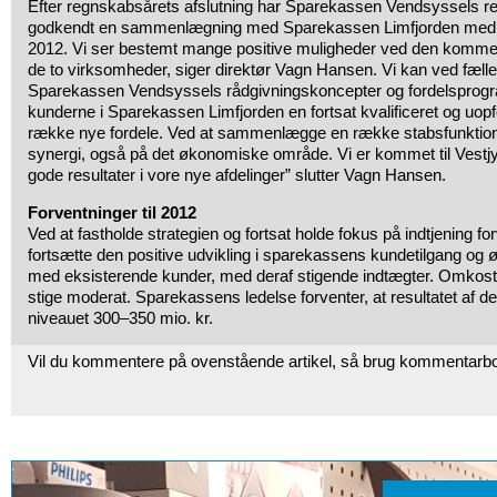
Efter regnskabsårets afslutning har Sparekassen Vendsyssels 
godkendt en sammenlægning med Sparekassen Limfjorden med vi
2012. Vi ser bestemt mange positive muligheder ved den kom
de to virksomheder, siger direktør Vagn Hansen. Vi kan ved fæll
Sparekassen Vendsyssels rådgivningskoncepter og fordelsprogr
kunderne i Sparekassen Limfjorden en fortsat kvalificeret og uop
række nye fordele. Ved at sammenlægge en række stabsfunktione
synergi, også på det økonomiske område. Vi er kommet til Vestjyl
gode resultater i vore nye afdelinger” slutter Vagn Hansen.
Forventninger til 2012
Ved at fastholde strategien og fortsat holde fokus på indtjening for
fortsætte den positive udvikling i sparekassens kundetilgang og 
med eksisterende kunder, med deraf stigende indtægter. Omkost
stige moderat. Sparekassens ledelse forventer, at resultatet af den 
niveauet 300–350 mio. kr.
Vil du kommentere på ovenstående artikel, så brug kommentarb