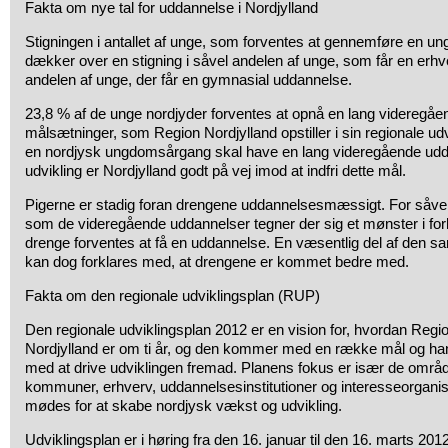
Fakta om nye tal for uddannelse i Nordjylland
Stigningen i antallet af unge, som forventes at gennemføre en 
dækker over en stigning i såvel andelen af unge, som får en erh
andelen af unge, der får en gymnasial uddannelse.
23,8 % af de unge nordjyder forventes at opnå en lang videregåe
målsætninger, som Region Nordjylland opstiller i sin regionale udv
en nordjysk ungdomsårgang skal have en lang videregående ud
udvikling er Nordjylland godt på vej imod at indfri dette mål.
Pigerne er stadig foran drengene uddannelsesmæssigt. For så
som de videregående uddannelser tegner der sig et mønster i forhol
drenge forventes at få en uddannelse. En væsentlig del af den sam
kan dog forklares med, at drengene er kommet bedre med.
Fakta om den regionale udviklingsplan (RUP)
Den regionale udviklingsplan 2012 er en vision for, hvordan Regio
Nordjylland er om ti år, og den kommer med en række mål og han
med at drive udviklingen fremad. Planens fokus er især de område
kommuner, erhverv, uddannelsesinstitutioner og interesseorganis
mødes for at skabe nordjysk vækst og udvikling.
Udviklingsplan er i høring fra den 16. januar til den 16. marts 2012