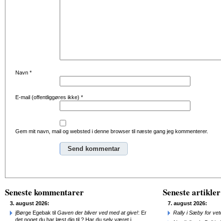
Navn
*
E-mail (offentliggøres ikke)
*
Gem mit navn, mail og websted i denne browser til næste gang jeg kommenterer.
Alternative:
Seneste kommentarer
Seneste artikler
3. august 2026:
7. august 2026:
jBørge Egebak til
Gaven der bliver ved med at give!
: Er
Rally i Sæby for vet
det noget du har læst dig til ? Har du selv været i