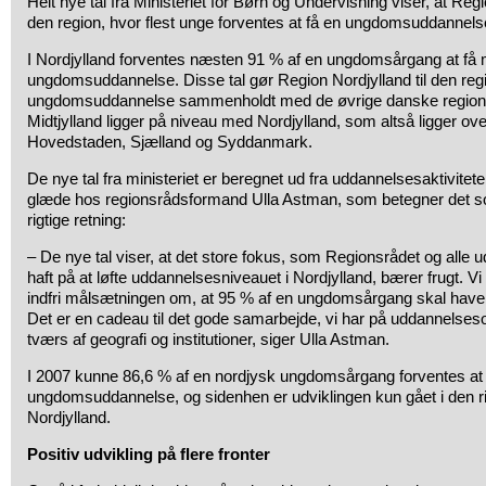
Helt nye tal fra Ministeriet for Børn og Undervisning viser, at Regi
den region, hvor flest unge forventes at få en ungdomsuddannels
I Nordjylland forventes næsten 91 % af en ungdomsårgang at få 
ungdomsuddannelse. Disse tal gør Region Nordjylland til den regio
ungdomsuddannelse sammenholdt med de øvrige danske region
Midtjylland ligger på niveau med Nordjylland, som altså ligger ov
Hovedstaden, Sjælland og Syddanmark.
De nye tal fra ministeriet er beregnet ud fra uddannelsesaktivitet
glæde hos regionsrådsformand Ulla Astman, som betegner det som
rigtige retning:
– De nye tal viser, at det store fokus, som Regionsrådet og alle
haft på at løfte uddannelsesniveauet i Nordjylland, bærer frugt. Vi er
indfri målsætningen om, at 95 % af en ungdomsårgang skal ha
Det er en cadeau til det gode samarbejde, vi har på uddannelses
tværs af geografi og institutioner, siger Ulla Astman.
I 2007 kunne 86,6 % af en nordjysk ungdomsårgang forventes at
ungdomsuddannelse, og sidenhen er udviklingen kun gået i den rig
Nordjylland.
Positiv udvikling på flere fronter