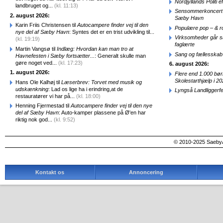
Nordjyllands Politi 
landbruget og...
(kl. 11:13)
Sensommerkoncert o
2. august 2026:
Sæby Havn
Karin Friis Christensen til
Autocampere finder vej til den
Populære pop – & 
nye del af Sæby Havn
: Syntes det er en trist udvikling til...
Virksomheder går 
(kl. 19:19)
faglærte
Martin Vangsø til
Indlæg: Hvordan kan man tro at
Sang og fællesskab
Havnefesten i Sæby fortsætter...
: Generalt skulle man
gøre noget ved...
(kl. 17:23)
6. august 2026:
1. august 2026:
Flere end 1.000 bø
Skolestarthjælp i 2
Hans Ole Kalhøj til
Læserbrev: Torvet med musik og
udskænkning
: Lad os lige ha i erindring,at de
Lyngså Landliggerf
restauratører vi har på...
(kl. 18:00)
Henning Fjermestad til
Autocampere finder vej til den nye
del af Sæby Havn
: Auto-kamper plassene på Ø'en har
riktig nok god...
(kl. 9:52)
© 2010-2025 SaebyA
Kontakt os
Annoncering