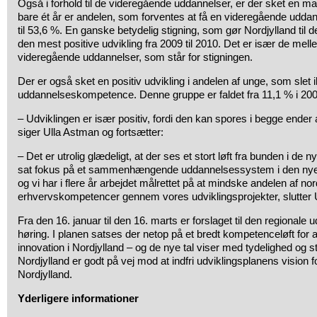
Også i forhold til de videregående uddannelser, er der sket en mar
bare ét år er andelen, som forventes at få en videregående uddan
til 53,6 %. En ganske betydelig stigning, som gør Nordjylland til d
den mest positive udvikling fra 2009 til 2010. Det er især de mel
videregående uddannelser, som står for stigningen.
Der er også sket en positiv udvikling i andelen af unge, som slet 
uddannelseskompetence. Denne gruppe er faldet fra 11,1 % i 2009 
– Udviklingen er især positiv, fordi den kan spores i begge ender
siger Ulla Astman og fortsætter:
– Det er utrolig glædeligt, at der ses et stort løft fra bunden i de 
sat fokus på et sammenhængende uddannelsessystem i den nye r
og vi har i flere år arbejdet målrettet på at mindske andelen af no
erhvervskompetencer gennem vores udviklingsprojekter, slutter 
Fra den 16. januar til den 16. marts er forslaget til den regionale ud
høring. I planen satses der netop på et bredt kompetenceløft for 
innovation i Nordjylland – og de nye tal viser med tydelighed og sto
Nordjylland er godt på vej mod at indfri udviklingsplanens vision
Nordjylland.
Yderligere informationer