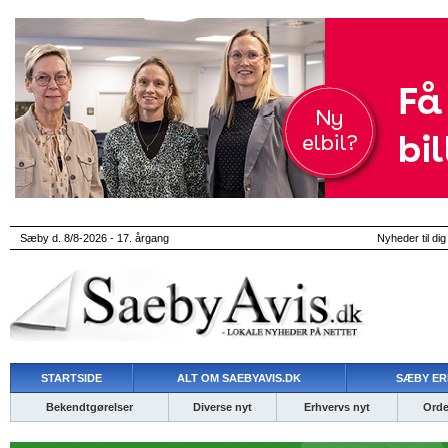
Sæby d. 8/8-2026 - 17. årgang
Nyheder til dig
STARTSIDE
ALT OM SAEBYAVIS.DK
SÆBY ER
Bekendtgørelser
Diverse nyt
Erhvervs nyt
Ordet