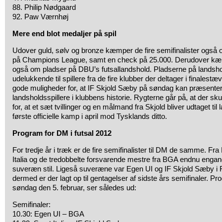
88. Philip Nødgaard
92. Paw Værnhøj
Mere end blot medaljer på spil
Udover guld, sølv og bronze kæmper de fire semifinalister også o
på Champions League, samt en check på 25.000. Derudover kæm
også om pladser på DBU’s futsallandshold. Pladserne på landsho
udelukkende til spillere fra de fire klubber der deltager i finalestæ
gode muligheder for, at IF Skjold Sæby på søndag kan præsenter
landsholdsspillere i klubbens historie. Rygterne går på, at der s
for, at et sæt tvillinger og en målmand fra Skjold bliver udtaget til 
første officielle kamp i april mod Tysklands ditto.
Program for DM i futsal 2012
For tredje år i træk er de fire semifinalister til DM de samme. Fra
Italia og de tredobbelte forsvarende mestre fra BGA endnu engang 
suveræn stil. Ligeså suveræne var Egen UI og IF Skjold Sæby i F
dermed er der lagt op til gentagelser af sidste års semifinaler. P
søndag den 5. februar, ser således ud:
Semifinaler:
10.30: Egen UI – BGA