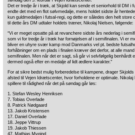
Det er tredje år i træk, at Skjold kan sende et seniorhold til DM i f
endte det med en flot sølvmedalje, mens holdet sidste år hente
kun guldmedaljen i futsal-regi, og dette er således den helt stor
til dette års DM udtaler holdets træner, Nikolaj Nielsen, følgende:
“Vi er meget opsatte på at revanchere sidste års nederlag i semifi
som vi for tredje år i træk har fornøjelsen af i semifinalen. Vi er 
bliver en uhyre svær kamp mod Danmarks vel pt. bedste futsalhol
forhåbninger om en plads i finalen kræver det derfor, at alle man
semifinalen. Men når det er sagt, så går vi selvfølgelig benhårdt ef
dermed også efter en medalje af lidt ædlere karakter.”
For at sikre bedst mulig forberedelse til kampene, drager Skjolds
afsted til Vejen Idrætscenter, hvor forholdene er optimale. Nikolaj
spillere til rådighed når det på søndag går løs:
1. Stefan Wesley Henriksen
7. Tobias Overlade
8. Patrick Nødgaard
13. Jakob Kristensen
17. Daniel Overlade
18. Jeppe Vittrup
19. Jakob Thiessen
47. Mathias Mygind