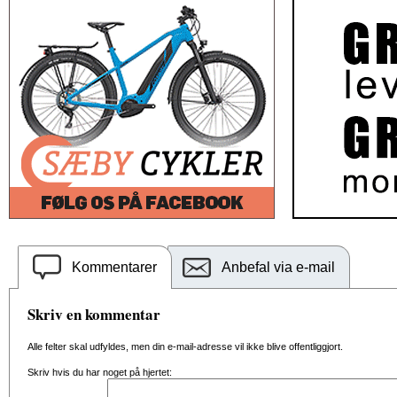
Kommentarer
Anbefal via e-mail
Skriv en kommentar
Alle felter skal udfyldes, men din e-mail-adresse vil ikke blive offentliggjort.
Skriv hvis du har noget på hjertet: