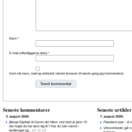
Navn
*
E-mail (offentliggøres ikke)
*
Gem mit navn, mail og websted i denne browser til næste gang jeg kommenterer.
Alternative:
Seneste kommentarer
Seneste artikler
3. august 2026:
7. august 2026:
jBørge Egebak til
Gaven der bliver ved med at give!
: Er
Populære pop – & 
det noget du har læst dig til ? Har du selv været i
Virksomheder går 
landbruget og...
(kl. 11:13)
faglærte