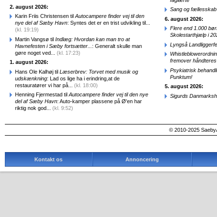
2. august 2026:
Sang og fællesskab
Karin Friis Christensen til
Autocampere finder vej til den
6. august 2026:
nye del af Sæby Havn
: Syntes det er en trist udvikling til...
Flere end 1.000 bø
(kl. 19:19)
Skolestarthjælp i 2
Martin Vangsø til
Indlæg: Hvordan kan man tro at
Lyngså Landliggerf
Havnefesten i Sæby fortsætter...
: Generalt skulle man
gøre noget ved...
(kl. 17:23)
Whistleblowerordni
fremover håndteres
1. august 2026:
Psykiatrisk behandl
Hans Ole Kalhøj til
Læserbrev: Torvet med musik og
Punktum!
udskænkning
: Lad os lige ha i erindring,at de
restauratører vi har på...
(kl. 18:00)
5. august 2026:
Henning Fjermestad til
Autocampere finder vej til den nye
Sigurds Danmarkshi
del af Sæby Havn
: Auto-kamper plassene på Ø'en har
riktig nok god...
(kl. 9:52)
© 2010-2025 SaebyA
Kontakt os
Annoncering