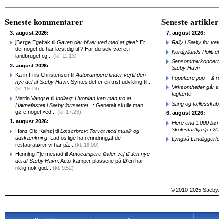
Seneste kommentarer
Seneste artikler
3. august 2026:
7. august 2026:
jBørge Egebak til
Gaven der bliver ved med at give!
: Er
Rally i Sæby for vet
det noget du har læst dig til ? Har du selv været i
Nordjyllands Politi 
landbruget og...
(kl. 11:13)
Sensommerkoncert o
2. august 2026:
Sæby Havn
Karin Friis Christensen til
Autocampere finder vej til den
Populære pop – & 
nye del af Sæby Havn
: Syntes det er en trist udvikling til...
Virksomheder går 
(kl. 19:19)
faglærte
Martin Vangsø til
Indlæg: Hvordan kan man tro at
Sang og fællesskab
Havnefesten i Sæby fortsætter...
: Generalt skulle man
gøre noget ved...
(kl. 17:23)
6. august 2026:
1. august 2026:
Flere end 1.000 bø
Skolestarthjælp i 2
Hans Ole Kalhøj til
Læserbrev: Torvet med musik og
udskænkning
: Lad os lige ha i erindring,at de
Lyngså Landliggerf
restauratører vi har på...
(kl. 18:00)
Henning Fjermestad til
Autocampere finder vej til den nye
del af Sæby Havn
: Auto-kamper plassene på Ø'en har
riktig nok god...
(kl. 9:52)
© 2010-2025 SaebyA