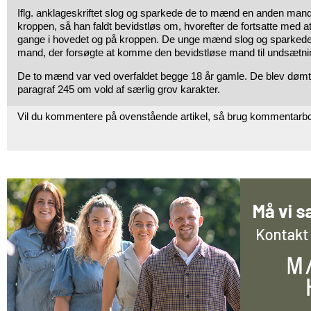
Iflg. anklageskriftet slog og sparkede de to mænd en anden mand
kroppen, så han faldt bevidstløs om, hvorefter de fortsatte med 
gange i hovedet og på kroppen. De unge mænd slog og sparkede
mand, der forsøgte at komme den bevidstløse mand til undsætni
De to mænd var ved overfaldet begge 18 år gamle. De blev dømt i
paragraf 245 om vold af særlig grov karakter.
Vil du kommentere på ovenstående artikel, så brug kommentarb