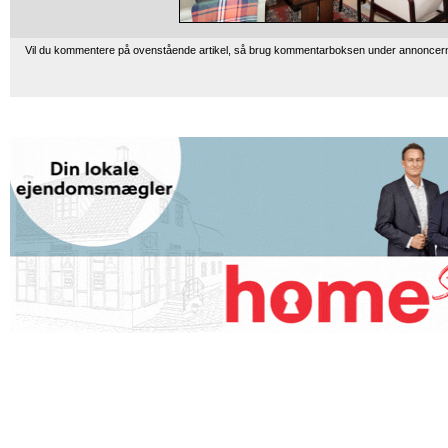
Vil du kommentere på ovenstående artikel, så brug kommentarboksen under annoncer