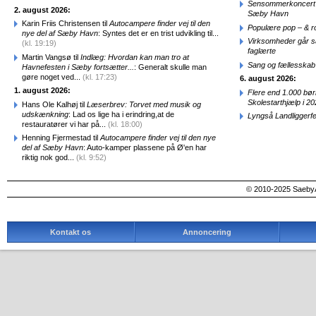
Sensommerkoncert o
2. august 2026:
Sæby Havn
Karin Friis Christensen til
Autocampere finder vej til den
Populære pop – & 
nye del af Sæby Havn
: Syntes det er en trist udvikling til...
Virksomheder går 
(kl. 19:19)
faglærte
Martin Vangsø til
Indlæg: Hvordan kan man tro at
Sang og fællesskab
Havnefesten i Sæby fortsætter...
: Generalt skulle man
gøre noget ved...
(kl. 17:23)
6. august 2026:
1. august 2026:
Flere end 1.000 bø
Skolestarthjælp i 2
Hans Ole Kalhøj til
Læserbrev: Torvet med musik og
udskænkning
: Lad os lige ha i erindring,at de
Lyngså Landliggerf
restauratører vi har på...
(kl. 18:00)
Henning Fjermestad til
Autocampere finder vej til den nye
del af Sæby Havn
: Auto-kamper plassene på Ø'en har
riktig nok god...
(kl. 9:52)
© 2010-2025 SaebyA
Kontakt os
Annoncering