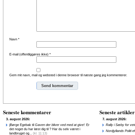
Navn
*
E-mail (offentliggøres ikke)
*
Gem mit navn, mail og websted i denne browser til næste gang jeg kommenterer.
Alternative:
Seneste kommentarer
Seneste artikler
3. august 2026:
7. august 2026:
jBørge Egebak til
Gaven der bliver ved med at give!
: Er
Rally i Sæby for vet
det noget du har læst dig til ? Har du selv været i
Nordjyllands Politi 
landbruget og...
(kl. 11:13)