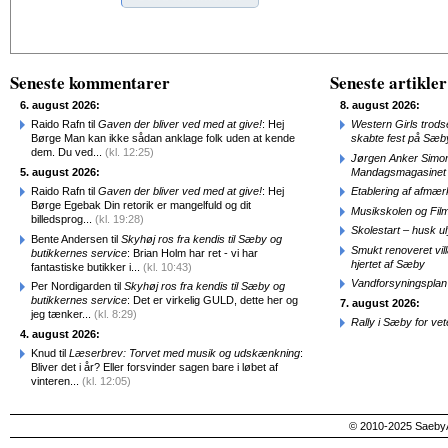
Alternative:
Seneste kommentarer
Seneste artikler
6. august 2026:
8. august 2026:
Raido Rafn til
Gaven der bliver ved med at give!
: Hej
Western Girls trod
Børge Man kan ikke sådan anklage folk uden at kende
skabte fest på Sæb
dem. Du ved...
(kl. 12:25)
Jørgen Anker Simon
5. august 2026:
Mandagsmagasinet
Raido Rafn til
Gaven der bliver ved med at give!
: Hej
Etablering af afmæ
Børge Egebak Din retorik er mangelfuld og dit
Musikskolen og Fil
billedsprog...
(kl. 19:28)
Skolestart – husk uly
Bente Andersen til
Skyhøj ros fra kendis til Sæby og
Smukt renoveret vill
butikkernes service
: Brian Holm har ret - vi har
hjertet af Sæby
fantastiske butikker i...
(kl. 10:43)
Vandforsyningsplan 
Per Nordigarden til
Skyhøj ros fra kendis til Sæby og
butikkernes service
: Det er virkelig GULD, dette her og
7. august 2026:
jeg tænker...
(kl. 8:29)
Rally i Sæby for vet
4. august 2026:
Knud til
Læserbrev: Torvet med musik og udskænkning
:
Bliver det i år? Eller forsvinder sagen bare i løbet af
vinteren...
(kl. 12:05)
© 2010-2025 SaebyA