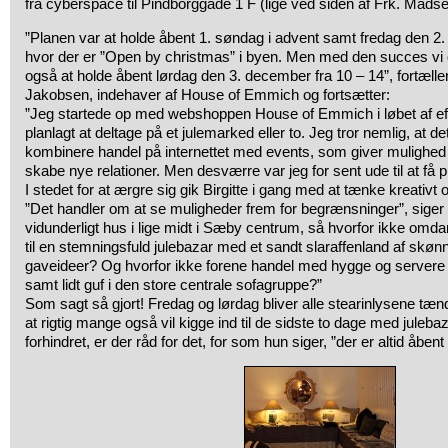
fra cyberspace til Pindborggade 1 F (lige ved siden af Frk. Mads
”Planen var at holde åbent 1. søndag i advent samt fredag den 2.
hvor der er ”Open by christmas” i byen. Men med den succes vi o
også at holde åbent lørdag den 3. december fra 10 – 14”, fortæller
Jakobsen, indehaver af House of Emmich og fortsætter:
”Jeg startede op med webshoppen House of Emmich i løbet af eft
planlagt at deltage på et julemarked eller to. Jeg tror nemlig, at de
kombinere handel på internettet med events, som giver mulighed
skabe nye relationer. Men desværre var jeg for sent ude til at få p
I stedet for at ærgre sig gik Birgitte i gang med at tænke kreativt o
”Det handler om at se muligheder frem for begrænsninger”, siger Bi
vidunderligt hus i lige midt i Sæby centrum, så hvorfor ikke omda
til en stemningsfuld julebazar med et sandt slaraffenland af skø
gaveideer? Og hvorfor ikke forene handel med hygge og servere ka
samt lidt guf i den store centrale sofagruppe?”
Som sagt så gjort! Fredag og lørdag bliver alle stearinlysene tændt
at rigtig mange også vil kigge ind til de sidste to dage med juleba
forhindret, er der råd for det, for som hun siger, ”der er altid åbent 