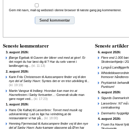
Gem mit navn, mail og websted i denne browser til næste gang jeg kommenterer.
Alternative:
Seneste kommentarer
Seneste artikler
3. august 2026:
6. august 2026:
jBørge Egebak til
Gaven der bliver ved med at give!
: Er
Flere end 1.000 bø
det noget du har læst dig til ? Har du selv været i
Skolestarthjælp i 2
landbruget og...
(kl. 11:13)
Lyngså Landliggerf
2. august 2026:
Whistleblowerordni
Karin Friis Christensen til
Autocampere finder vej til den
fremover håndteres
nye del af Sæby Havn
: Syntes det er en trist udvikling til...
Psykiatrisk behandl
(kl. 19:19)
Punktum!
Martin Vangsø til
Indlæg: Hvordan kan man tro at
5. august 2026:
Havnefesten i Sæby fortsætter...
: Generalt skulle man
Sigurds Danmarkshi
gøre noget ved...
(kl. 17:23)
Læserbrev: N7 må ik
1. august 2026:
centralisering
Hans Ole Kalhøj til
Læserbrev: Torvet med musik og
Danmarks hyggelig
udskænkning
: Lad os lige ha i erindring,at de
restauratører vi har på...
(kl. 18:00)
4. august 2026:
Henning Fjermestad til
Autocampere finder vej til den nye
Fruen fra Havet fyl
del af Sæby Havn
: Auto-kamper plassene på Ø'en har
Skytsengle