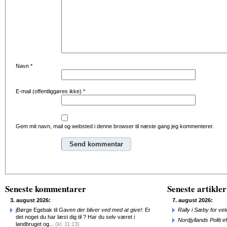
Navn
*
E-mail (offentliggøres ikke)
*
Gem mit navn, mail og websted i denne browser til næste gang jeg kommenterer.
Alternative:
Seneste kommentarer
Seneste artikler
3. august 2026:
7. august 2026:
jBørge Egebak til
Gaven der bliver ved med at give!
: Er
Rally i Sæby for vet
det noget du har læst dig til ? Har du selv været i
Nordjyllands Politi 
landbruget og...
(kl. 11:13)