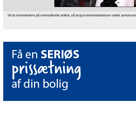
Vil du kommentere på ovenstående artikel, så brug kommentarboksen under annoncer