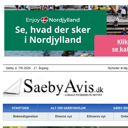
Sæby d. 7/8-2026 - 17. årgang
Nyheder til dig
STARTSIDE
ALT OM SAEBYAVIS.DK
SÆBY ER
Bekendtgørelser
Diverse nyt
Erhvervs nyt
Ordet