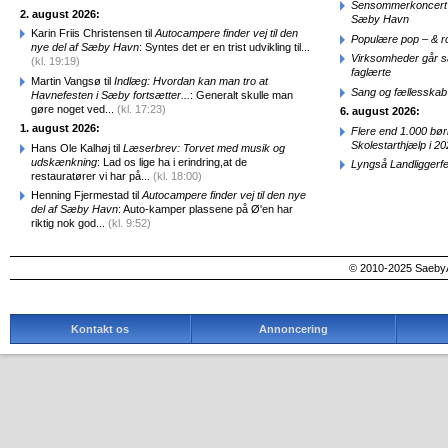
Sensommerkoncert o
2. august 2026:
Sæby Havn
Karin Friis Christensen til
Autocampere finder vej til den
Populære pop – & 
nye del af Sæby Havn
: Syntes det er en trist udvikling til...
Virksomheder går 
(kl. 19:19)
faglærte
Martin Vangsø til
Indlæg: Hvordan kan man tro at
Sang og fællesskab
Havnefesten i Sæby fortsætter...
: Generalt skulle man
gøre noget ved...
(kl. 17:23)
6. august 2026:
1. august 2026:
Flere end 1.000 bø
Skolestarthjælp i 2
Hans Ole Kalhøj til
Læserbrev: Torvet med musik og
udskænkning
: Lad os lige ha i erindring,at de
Lyngså Landliggerf
restauratører vi har på...
(kl. 18:00)
Henning Fjermestad til
Autocampere finder vej til den nye
del af Sæby Havn
: Auto-kamper plassene på Ø'en har
riktig nok god...
(kl. 9:52)
© 2010-2025 SaebyA
Kontakt os
Annoncering