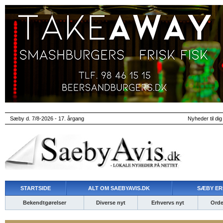
Sæby d. 7/8-2026 - 17. årgang
Nyheder til dig
STARTSIDE
ALT OM SAEBYAVIS.DK
SÆBY ER
Bekendtgørelser
Diverse nyt
Erhvervs nyt
Ordet