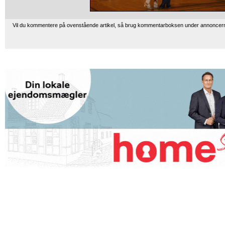
Vil du kommentere på ovenstående artikel, så brug kommentarboksen under annoncer