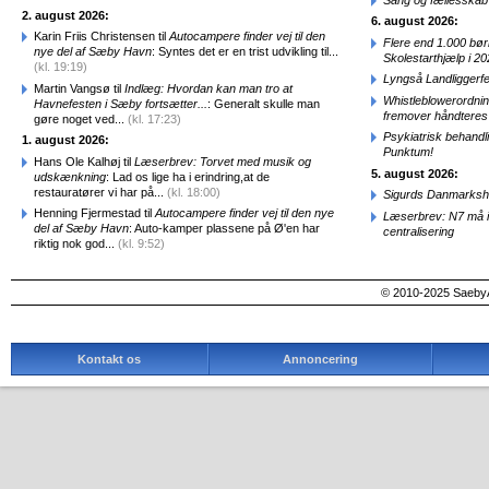
2. august 2026:
6. august 2026:
Karin Friis Christensen til
Autocampere finder vej til den
Flere end 1.000 bø
nye del af Sæby Havn
: Syntes det er en trist udvikling til...
Skolestarthjælp i 2
(kl. 19:19)
Lyngså Landliggerf
Martin Vangsø til
Indlæg: Hvordan kan man tro at
Whistleblowerordni
Havnefesten i Sæby fortsætter...
: Generalt skulle man
fremover håndteres
gøre noget ved...
(kl. 17:23)
Psykiatrisk behandl
1. august 2026:
Punktum!
Hans Ole Kalhøj til
Læserbrev: Torvet med musik og
5. august 2026:
udskænkning
: Lad os lige ha i erindring,at de
restauratører vi har på...
(kl. 18:00)
Sigurds Danmarkshi
Henning Fjermestad til
Autocampere finder vej til den nye
Læserbrev: N7 må ik
del af Sæby Havn
: Auto-kamper plassene på Ø'en har
centralisering
riktig nok god...
(kl. 9:52)
© 2010-2025 SaebyA
Kontakt os
Annoncering