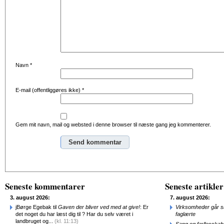
Navn
*
E-mail (offentliggøres ikke)
*
Gem mit navn, mail og websted i denne browser til næste gang jeg kommenterer.
Alternative:
Seneste kommentarer
Seneste artikler
3. august 2026:
7. august 2026:
jBørge Egebak til
Gaven der bliver ved med at give!
: Er
Virksomheder går 
det noget du har læst dig til ? Har du selv været i
faglærte
landbruget og...
(kl. 11:13)
Sang og fællesskab