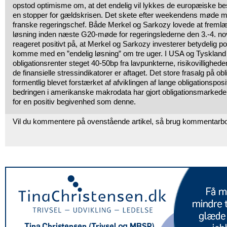
opstod optimisme om, at det endelig vil lykkes de europæiske be
en stopper for gældskrisen. Det skete efter weekendens møde m
franske regeringschef. Både Merkel og Sarkozy lovede at freml
løsning inden næste G20-møde for regeringslederne den 3.-4. n
reageret positivt på, at Merkel og Sarkozy investerer betydelig polit
komme med en ”endelig løsning” om tre uger. I USA og Tyskland 
obligationsrenter steget 40-50bp fra lavpunkterne, risikovillighed
de finansielle stressindikatorer er aftaget. Det store frasalg på o
formentlig blevet forstærket af afviklingen af lange obligationspos
bedringen i amerikanske makrodata har gjort obligationsmarke
for en positiv begivenhed som denne.
Vil du kommentere på ovenstående artikel, så brug kommentarb