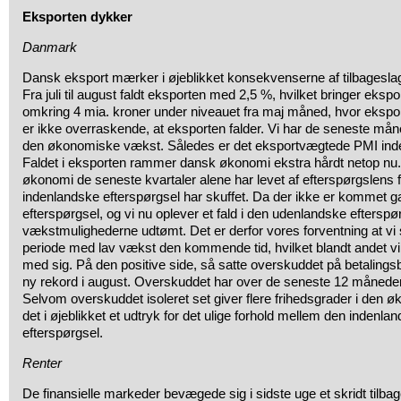
Eksporten dykker
Danmark
Dansk eksport mærker i øjeblikket konsekvenserne af tilbageslag
Fra juli til august faldt eksporten med 2,5 %, hvilket bringer ekspo
omkring 4 mia. kroner under niveauet fra maj måned, hvor ekspor
er ikke overraskende, at eksporten falder. Vi har de seneste måne
den økonomiske vækst. Således er det eksportvægtede PMI inde
Faldet i eksporten rammer dansk økonomi ekstra hårdt netop nu.
økonomi de seneste kvartaler alene har levet af efterspørgslens 
indenlandske efterspørgsel har skuffet. Da der ikke er kommet g
efterspørgsel, og vi nu oplever et fald i den udenlandske efterspør
vækstmulighederne udtømt. Det er derfor vores forventning at vi
periode med lav vækst den kommende tid, hvilket blandt andet vil
med sig. På den positive side, så satte overskuddet på betaling
ny rekord i august. Overskuddet har over de seneste 12 måneder
Selvom overskuddet isoleret set giver flere frihedsgrader i den øk
det i øjeblikket et udtryk for det ulige forhold mellem den inden
efterspørgsel.
Renter
De finansielle markeder bevægede sig i sidste uge et skridt tilbag