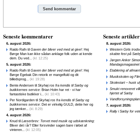
Alternative:
Seneste kommentarer
Seneste artikler
6. august 2026:
8. august 2026:
Raido Rafn til
Gaven der bliver ved med at give!
: Hej
Western Girls trod
Børge Man kan ikke sådan anklage folk uden at kende
skabte fest på Sæb
dem. Du ved...
(kl. 12:25)
Jørgen Anker Simon
5. august 2026:
Mandagsmagasinet
Raido Rafn til
Gaven der bliver ved med at give!
: Hej
Etablering af afmæ
Børge Egebak Din retorik er mangelfuld og dit
Musikskolen og Fil
billedsprog...
(kl. 19:28)
Skolestart – husk uly
Bente Andersen til
Skyhøj ros fra kendis til Sæby og
Smukt renoveret vill
butikkernes service
: Brian Holm har ret - vi har
hjertet af Sæby
fantastiske butikker i...
(kl. 10:43)
Vandforsyningsplan 
Per Nordigarden til
Skyhøj ros fra kendis til Sæby og
butikkernes service
: Det er virkelig GULD, dette her og
7. august 2026:
jeg tænker...
(kl. 8:29)
Rally i Sæby for vet
4. august 2026:
Knud til
Læserbrev: Torvet med musik og udskænkning
:
Bliver det i år? Eller forsvinder sagen bare i løbet af
vinteren...
(kl. 12:05)