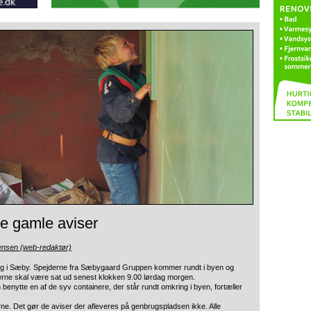
de gamle aviser
ensen (web-redaktør)
ling i Sæby. Spejderne fra Sæbygaard Gruppen kommer
rundt i byen og
iserne skal være sat ud senest klokken 9.00 lørdag morgen.
enytte en af de syv containere, der står rundt omkring i byen, fortæller
derne. Det gør de aviser der afleveres på genbrugspladsen ikke. Alle