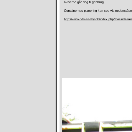
aviserne går dog til genbrug.
Containernes placering kan ses via nedenståe
http://www.dds-saeby.dk/index.php/avisindsamli