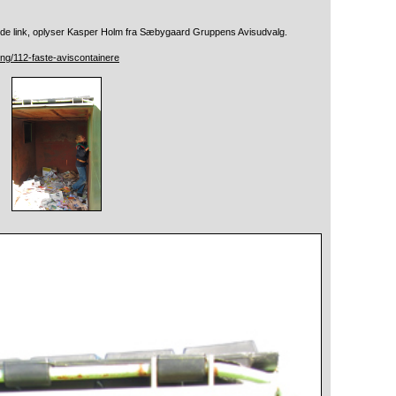
nde link, oplyser Kasper Holm fra Sæbygaard Gruppens Avisudvalg.
ng/112-faste-aviscontainere