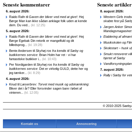
Seneste kommentarer
Seneste artikler
6. august 2026:
8. august 2026:
Raido Rafn til
Gaven der bliver ved med at give!
: Hej
Western Girls trod
Børge Man kan ikke sådan anklage folk uden at kende
skabte fest på Sæb
dem. Du ved...
(kl. 12:25)
Jørgen Anker Simon
5. august 2026:
Mandagsmagasinet
Raido Rafn til
Gaven der bliver ved med at give!
: Hej
Etablering af afmæ
Børge Egebak Din retorik er mangelfuld og dit
Musikskolen og Fil
billedsprog...
(kl. 19:28)
Skolestart – husk uly
Bente Andersen til
Skyhøj ros fra kendis til Sæby og
Smukt renoveret vill
butikkernes service
: Brian Holm har ret - vi har
hjertet af Sæby
fantastiske butikker i...
(kl. 10:43)
Vandforsyningsplan 
Per Nordigarden til
Skyhøj ros fra kendis til Sæby og
butikkernes service
: Det er virkelig GULD, dette her og
7. august 2026:
jeg tænker...
(kl. 8:29)
Rally i Sæby for vet
4. august 2026:
Knud til
Læserbrev: Torvet med musik og udskænkning
:
Bliver det i år? Eller forsvinder sagen bare i løbet af
vinteren...
(kl. 12:05)
© 2010-2025 SaebyA
Kontakt os
Annoncering