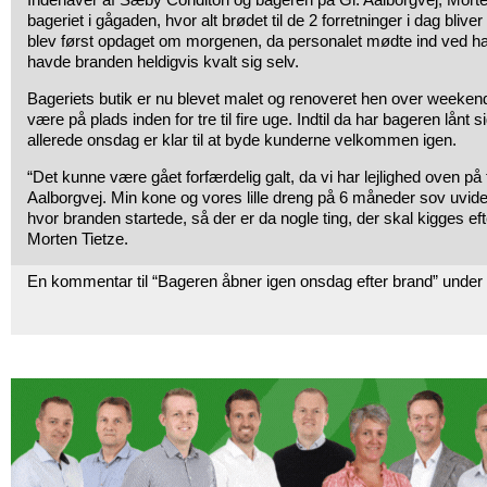
bageriet i gågaden, hvor alt brødet til de 2 forretninger i dag bliv
blev først opdaget om morgenen, da personalet mødte ind ved ha
havde branden heldigvis kvalt sig selv.
Bageriets butik er nu blevet malet og renoveret hen over weekend
være på plads inden for tre til fire uge. Indtil da har bageren lånt 
allerede onsdag er klar til at byde kunderne velkommen igen.
“Det kunne være gået forfærdelig galt, da vi har lejlighed oven på 
Aalborgvej. Min kone og vores lille dreng på 6 måneder sov uvide
hvor branden startede, så der er da nogle ting, der skal kigges ef
Morten Tietze.
En kommentar til “Bageren åbner igen onsdag efter brand” under